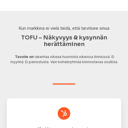
Kun markkina ei vielä tiedä, että tarvitsee sinua
TOFU – Näkyvyys & kysynnän
herättäminen
Tavoite on
rakentaa oikeaa huomiota oikeissa ihmisissä. Ei
myyntiä. Ei painostusta. Vain kohderyhmää kiinnostavaa sisältöä.
Markkinan
avaus
-
kampanja