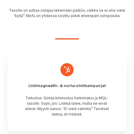
Tavoite on auttaa ostajaa tekemään päätös, vaikka se ei olisi vielä
“kyllä”. Mofu on yhdessä sovittu askel eteenpäin ostopolulla.
Liidimagneetti-
&
nurturointikampanjat
Liidimagneetti- & nurturointikampanjat
Tarkoitus: Siirtää kiinnostus harkinnaksi ja MQL-
tasolle. Sopii, jos: Liidejä tulee, mutta ne eivät
etene. Myynti sanoo: “Ei vielä valmiita” Tarvitset
laatua, et määrää.