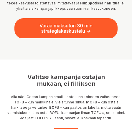
tekee kasvusta toistettavaa, mitattavaa ja
HubSpotissa hallittua
, ei
yksittäisiä kampanjapiikkejä, vaan toimivan kasvukoneen.
Valitse kampanja ostajan
mukaan, ei fiiliksen
Alla näet Cocon kampanjamallit jaoteltuna kolmeen vaiheeseen:
TOFU
– kun markkina ei vielä tunne sinua.
MOFU
– kun ostaja
harkitsee ja vertailee.
BOFU
– kun päätös on lähellä, mutta vaatii
varmistuksen. Jos ostat BOFU-kampanjan ilman TOFU:a, se ei toimi.
Jos jäät TOFU:n ikuisesti, myynti ei koskaan tapahdu.