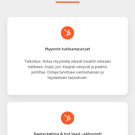
Myynnin
tukikampanjat
Myynnin tukikampanjat
Tarkoitus: Antaa myynnille oikeat sisällöt oikeaan
hetkeen. Sopii, jos: Kaupat venyvät ja päätös
jumittaa. Ostaja tarvitsee varmistuksen ja
täydellisen tarjouksen.
Remarketing
&
hot
lead
-
aktivointi
Remarketing & hot lead -aktivointi