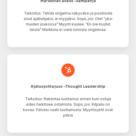
Markkinan avaus -kampanja
Tarkoitus: Tehdä ongelma näkyväksi ja positioida
sinut ajattelijaksi, ei myyjäksi. Sopii, jos: Olet “yksi
muiden joukossa” Myynti kuulee: “En ole kuullut
teistä” Markkina ei vielä tunnista ongelmaa.
Ajatusjohtajuus
-
Thought
Leadership
Ajatusjohtajuus -Thought Leadership
Tarkoitus: Rakentaa luottamus ennen kuin ostaja
edes harkitsee ostamista. Sopii, jos: Kilpailu on
kovaa. Palvelu vaatii luottamusta. Myyntisyklit ovat
pitkiä