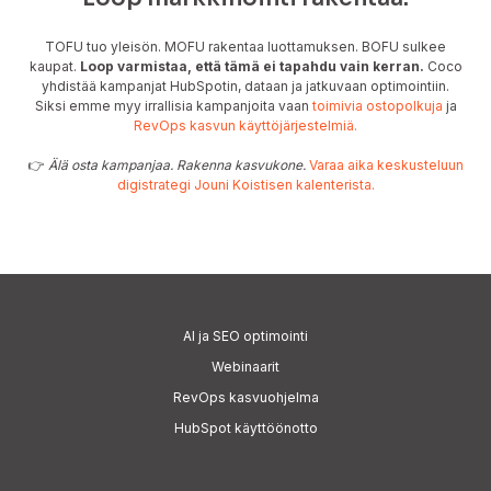
TOFU tuo yleisön. MOFU rakentaa luottamuksen. BOFU sulkee
kaupat.
Loop varmistaa, että tämä ei tapahdu vain kerran.
Coco
yhdistää kampanjat HubSpotin, dataan ja jatkuvaan optimointiin.
Siksi emme myy irrallisia kampanjoita vaan
toimivia ostopolkuja
ja
RevOps kasvun käyttöjärjestelmiä.
👉
Älä osta kampanjaa. Rakenna kasvukone.
Varaa aika keskusteluun
digistrategi Jouni Koistisen kalenterista.
AI
ja SEO optimointi
Webinaarit
RevOps kasvuohjelma
HubSpot käyttöönotto