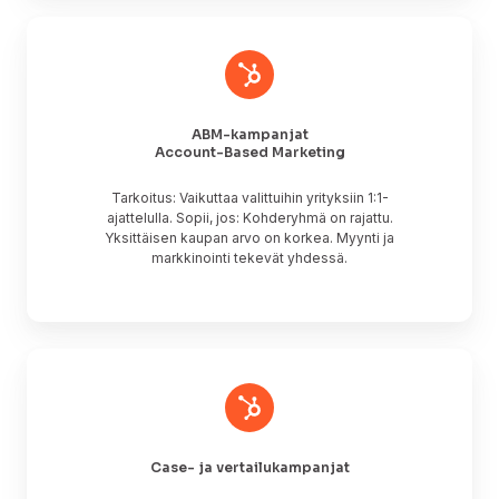
ABM-
kampanjat
Account-
Based
Marketing
ABM-kampanjat
Account-Based Marketing
Tarkoitus: Vaikuttaa valittuihin yrityksiin 1:1-
ajattelulla. Sopii, jos: Kohderyhmä on rajattu.
Yksittäisen kaupan arvo on korkea. Myynti ja
markkinointi tekevät yhdessä.
Case-
ja
vertailukampanjat
Case- ja vertailukampanjat