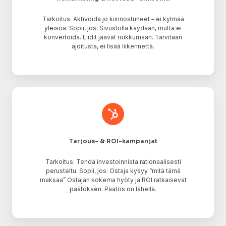
Tarkoitus: Aktivoida jo kiinnostuneet – ei kylmää
yleisöä. Sopii, jos: Sivustolla käydään, mutta ei
konvertoida. Liidit jäävät roikkumaan. Tarvitaan
ajoitusta, ei lisää liikennettä.
Tarjous-
&
ROI-
kampanjat
Tarjous- & ROI-kampanjat
Tarkoitus: Tehdä investoinnista rationaalisesti
perusteltu. Sopii, jos: Ostaja kysyy “mitä tämä
maksaa” Ostajan kokema hyöty ja ROI ratkaisevat
päätöksen. Päätös on lähellä.