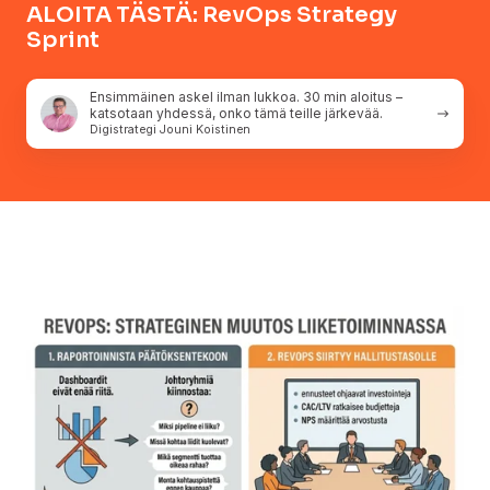
ALOITA TÄSTÄ: RevOps Strategy
Sprint
Ensimmäinen
Ensimmäinen askel ilman lukkoa. 30 min aloitus –
askel
katsotaan yhdessä, onko tämä teille järkevää.
ilman
Digistrategi Jouni Koistinen
lukkoa.
30
min
aloitus
–
katsotaan
yhdessä,
onko
tämä
teille
järkevää.