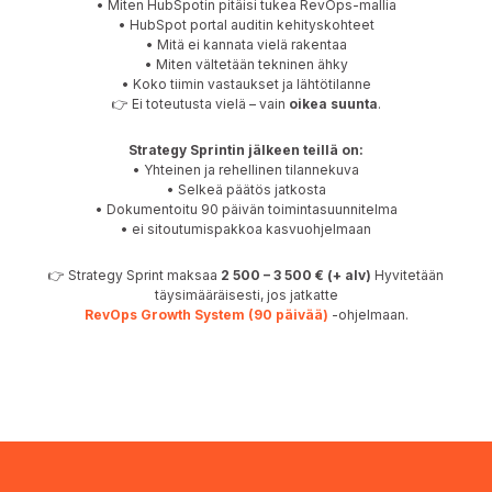
• Miten HubSpotin pitäisi tukea RevOps-mallia
• HubSpot portal auditin kehityskohteet
• Mitä ei kannata vielä rakentaa
• Miten vältetään tekninen ähky
• Koko tiimin vastaukset ja lähtötilanne
👉 Ei toteutusta vielä – vain
oikea suunta
.
Strategy Sprintin jälkeen teillä on:
• Yhteinen ja rehellinen tilannekuva
• Selkeä päätös jatkosta
• Dokumentoitu 90 päivän toimintasuunnitelma
• ei sitoutumispakkoa kasvuohjelmaan
👉 Strategy Sprint maksaa
2 500 – 3 500 € (+ alv)
Hyvitetään
täysimääräisesti, jos jatkatte
RevOps Growth System (90 päivää)
-ohjelmaan.