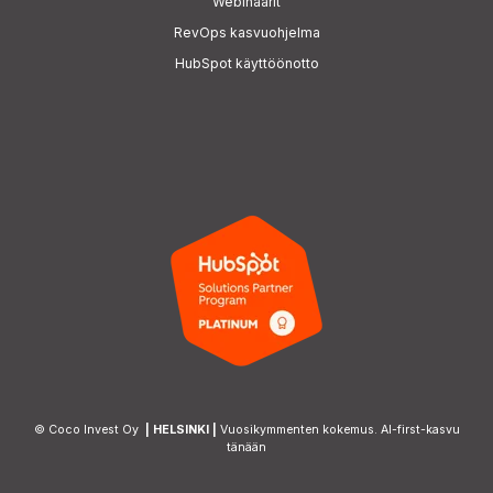
Webinaarit
RevOps kasvuohjelma
HubSpot käyttöönotto
© Coco Invest Oy
| HELSINKI |
Vuosikymmenten kokemus. AI-first-kasvu
tänään