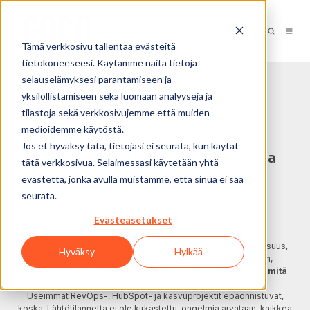
Tämä verkkosivu tallentaa evästeitä
tietokoneeseesi. Käytämme näitä tietoja
selauselämyksesi parantamiseen ja
yksilöllistämiseen sekä luomaan analyyseja ja
tilastoja sekä verkkosivujemme että muiden
medioidemme käytöstä.
RevOps Strategy Sprint
Jos et hyväksy tätä, tietojasi ei seurata, kun käytät
Selkeä lähtökohta ennen isompia
tätä verkkosivua. Selaimessasi käytetään yhtä
päätöksiä
evästettä, jonka avulla muistamme, että sinua ei saa
seurata.
Ennen kuin rakennetaan mitään,
varmistetaan että rakennetaan oikein.
Evästeasetukset
RevOps Strategy Sprint
on 2–3 viikon intensiivinen kokonaisuus,
Hyväksy
Hylkää
jonka aikana rakennetaan
yhteinen tilannekuva
myynnin,
markkinoinnin ja HubSpotin ympärille ja päätetään selkeästi,
mitä
kannattaa tehdä seuraavaksi ja mitä ei
.
Useimmat RevOps-, HubSpot- ja kasvuprojektit epäonnistuvat,
koska: Lähtötilannetta ei ole kirkastettu, ongelmia arvataan, kaikkea