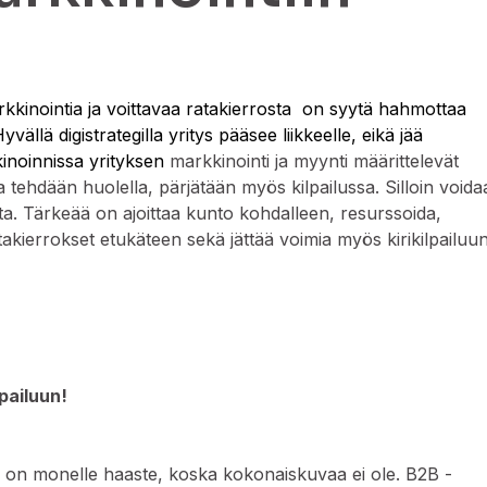
kinointia ja voittavaa ratakierrosta on syytä hahmottaa
vällä digistrategilla yritys pääsee liikkeelle, eikä jää
kinoinnissa yrityksen
markkinointi ja myynti määrittelevät
ia tehdään huolella, pärjätään myös kilpailussa. Silloin void
. Tärkeää on ajoittaa kunto kohdalleen, resurssoida,
atakierrokset etukäteen sekä jättää voimia myös kirikilpailuu
lpailuun!
a
on monelle haaste, koska kokonaiskuvaa ei ole. B2B -