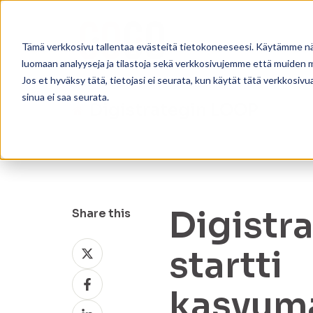
Tämä verkkosivu tallentaa evästeitä tietokoneeseesi. Käytämme näi
luomaan analyyseja ja tilastoja sekä verkkosivujemme että muiden
Jos et hyväksy tätä, tietojasi ei seurata, kun käytät tätä verkkosiv
sinua ei saa seurata.
Digistrategin LOOP
Digistr
Share this
Share
startti
on
Share
X
kasvuma
on
Share
Facebook