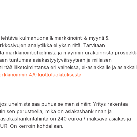
 tehtävä kulmahuone & markkinointi & myynti &
kosivujen analytiikka ei yksin riitä. Tarvitaan
 markkinointiohjelmista ja myynnin urakoinnista prospekt
taan tuntumaa asiakastyytyväisyyteen ja millaisen
tää liiketoimintansa eri vaiheissa, ei-asiakkaille ja asiakkail
rkkinoinnin 4A-luottoluokituksesta.
 jos unelmista saa puhua se menisi näin: Yritys rakentaa
tin sen perusteella, mikä on asiakashankinnan ja
 asiakashankintahinta on 240 euroa / maksava asiakas ja
EUR. On kerroin kohdallaan.