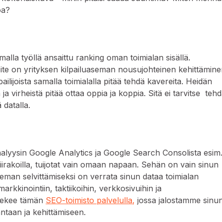
oa?
alla työllä ansaittu ranking oman toimialan sisällä.
te on yrityksen kilpailuaseman nousujohteinen kehittämine
pailijoista samalla toimialalla pitää tehdä kavereita. Heidän
 ja virheistä pitää ottaa oppia ja koppia. Sitä ei tarvitse teh
 datalla.
nalyysin Google Analytics ja Google Search Consolista esim
iirakoilla, tuijotat vain omaan napaan. Sehän on vain sinun
aseman selvittämiseksi on verrata sinun dataa toimialan
ömarkkinointiin, taktiikoihin, verkkosivuihin ja
 tekee tämän
SEO-toimisto palvelulla
,
jossa jalostamme sinu
antaan ja kehittämiseen.