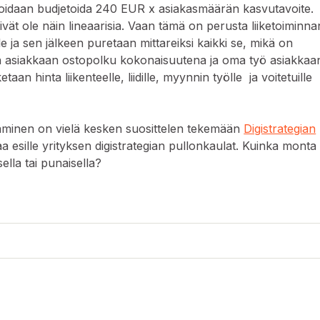
voidaan budjetoida 240 EUR x asiakasmäärän kasvutavoite.
eivät ole näin lineaarisia. Vaan tämä on perusta liiketoiminna
le ja sen jälkeen puretaan mittareiksi kaikki se, mikä on
n asiakkaan ostopolku kokonaisuutena ja oma työ asiakkaa
taan hinta liikenteelle, liidille, myynnin työlle ja voitetuille
taminen on vielä kesken suosittelen tekemään
Digistrategian
a esille yrityksen digistrategian pullonkaulat. Kuinka monta
sella tai punaisella?