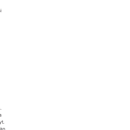
i
.
a
t.
ään