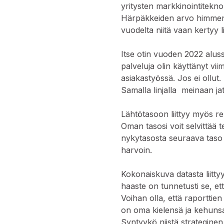
yritysten markkinointitekno
Härpäkkeiden arvo himmene
vuodelta niitä vaan kertyy l
Itse otin vuoden 2022 aluss
palveluja olin käyttänyt vi
asiakastyössä. Jos ei ollut
Samalla linjalla meinaan ja
Lähtötasoon liittyy myös reh
Oman tasosi voit selvittää 
nykytasosta seuraava taso 
harvoin.
Kokonaiskuva datasta liitty
haaste on tunnetusti se, et
Voihan olla, että raporttien 
on oma kielensä ja kehunsa
Syntyykö niistä strategine