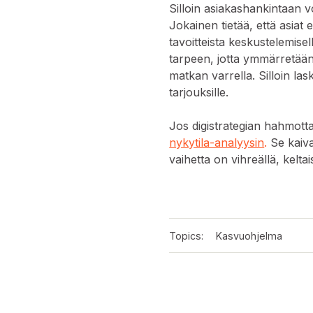
Silloin asiakashankintaan 
Jokainen tietää, että asiat 
tavoitteista keskustelemisel
tarpeen, jotta ymmärretää
matkan varrella. Silloin laske
tarjouksille.
Jos digistrategian hahmot
nykytila-analyysin
.
Se kaiva
vaihetta on vihreällä, keltai
Topics:
Kasvuohjelma