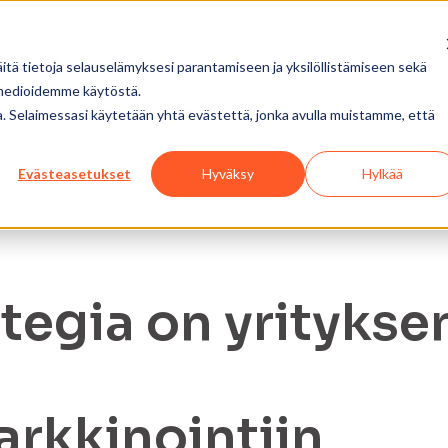
B2B-kasvu
AI-näkyvyys
Go-To-Market
Re
tä tietoja selauselämyksesi parantamiseen ja yksilöllistämiseen sekä
 medioidemme käytöstä.
ua. Selaimessasi käytetään yhtä evästettä, jonka avulla muistamme, että
Evästeasetukset
Hyväksy
Hylkää
ategia on yritykse
rkkinointiin