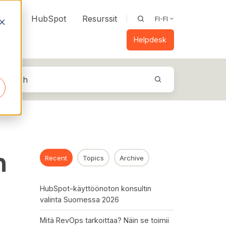
vOps
HubSpot
Resurssit
FI-FI
Helpdesk
n
Recent
Topics
Archive
HubSpot-käyttöönoton konsultin
valinta Suomessa 2026
Mitä RevOps tarkoittaa? Näin se toimii