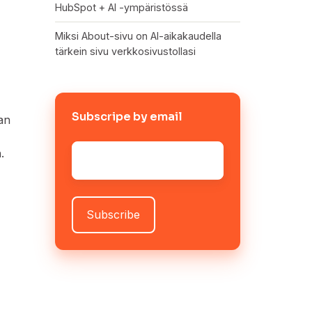
HubSpot + AI -ympäristössä
Miksi About-sivu on AI-aikakaudella
tärkein sivu verkkosivustollasi
Subscripe by email
aan
Sähköposti
*
n.