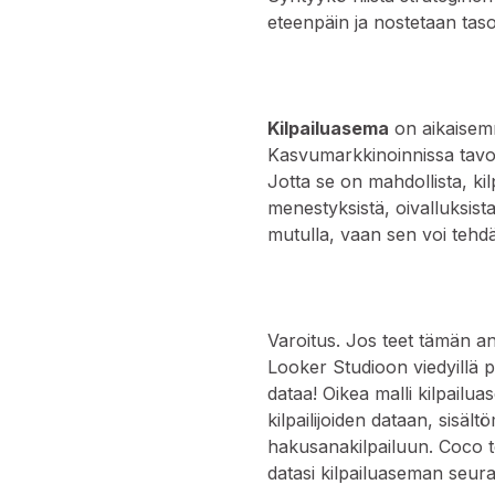
eteenpäin ja nostetaan tas
Kilpailuasema
on aikaisemm
Kasvumarkkinoinnissa tavoi
Jotta se on mahdollista, kil
menestyksistä, oivalluksista
mutulla, vaan sen voi tehdä
Varoitus. Jos teet tämän a
Looker Studioon viedyillä p
dataa! Oikea malli kilpailu
kilpailijoiden dataan, sisält
hakusanakilpailuun. Coco
datasi kilpailuaseman seur