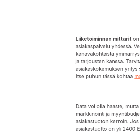
Liiketoiminnan mittarit
on
asiakaspalvelu yhdessä. Verk
kanavakohtaista ymmärrystä
ja tarjousten kanssa. Tarvi
asiakaskokemuksen yritys siir
Itse puhun tässä kohtaa
ma
Data voi olla haaste, mutta
markkinointi ja myyntibudje
asiakastuoton kerroin. Jos
asiakastuotto on yli 2400 