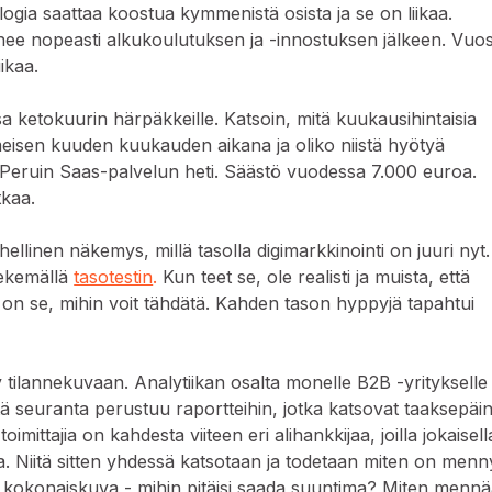
logia saattaa koostua kymmenistä osista ja se on liikaa.
e nopeasti alkukoulutuksen ja -innostuksen jälkeen. Vuos
iikaa.
a ketokuurin härpäkkeille. Katsoin, mitä kuukausihintaisia
imeisen kuuden kuukauden aikana ja oliko niistä hyötyä
. Peruin Saas-palvelun heti. Säästö vuodessa 7.000 euroa.
tkaa.
ellinen näkemys, millä tasolla digimarkkinointi on juuri nyt.
tekemällä
tasotestin
.
Kun teet se, ole realisti ja muista, että
on se, mihin voit tähdätä. Kahden tason hyppyjä tapahtui
y tilannekuvaan. Analytiikan osalta monelle B2B -yritykselle
tä seuranta perustuu raportteihin, jotka katsovat taaksepäin
toimittajia on kahdesta viiteen eri alihankkijaa, joilla jokaisell
. Niitä sitten yhdessä katsotaan ja todetaan miten on menny
n kokonaiskuva - mihin pitäisi saada suuntima? Miten menn