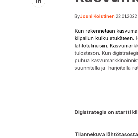
on
LinkedIn
By
Jouni Koistinen
22.01.2022
Kun rakennetaan kasvumark
kilpailun kulku etukäteen. Hy
lähtötelineisiin. Kasvumark
tulostason. Kun digistrateg
puhua kasvumarkkinoinnista
suunnitella ja harjoitella r
Digistrategia on startti ki
Tilannekuva lähtötasost