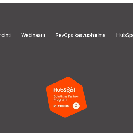
ointi
Webinaarit
RevOps kasvuohjelma
HubSpo