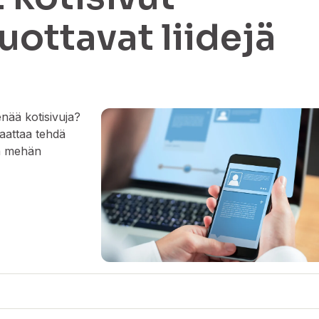
uottavat liidejä
nää kotisivuja?
saattaa tehdä
ta mehän