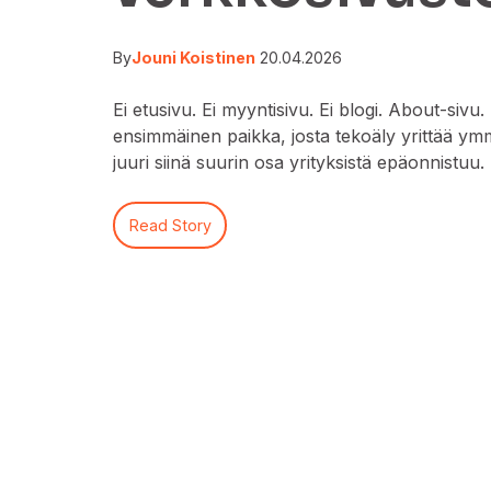
By
Jouni Koistinen
20.04.2026
Ei etusivu. Ei myyntisivu. Ei blogi. About-sivu
ensimmäinen paikka, josta tekoäly yrittää ymm
juuri siinä suurin osa yrityksistä epäonnistuu.
Read Story