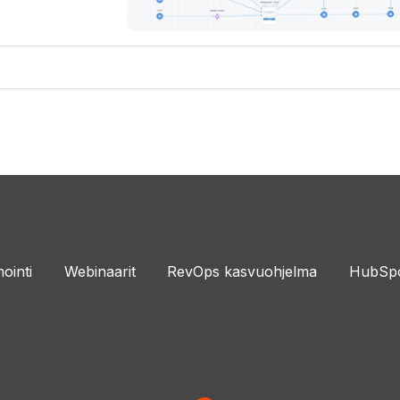
ointi
Webinaarit
RevOps kasvuohjelma
HubSpo