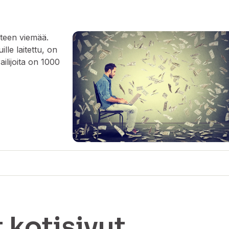
nteen viemää.
ille laitettu, on
ailijoita on 1000
 kotisivut