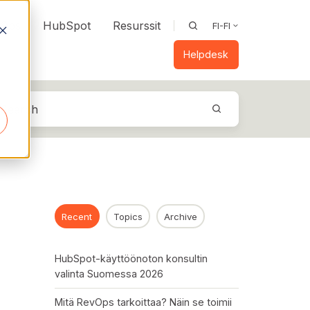
vOps
HubSpot
Resurssit
FI-FI
Helpdesk
Recent
Topics
Archive
HubSpot-käyttöönoton konsultin
valinta Suomessa 2026
Mitä RevOps tarkoittaa? Näin se toimii