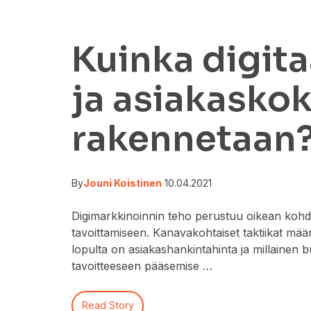
Kuinka digit
ja asiakasko
rakennetaan
By
Jouni Koistinen
10.04.2021
Digimarkkinoinnin teho perustuu oikean ko
tavoittamiseen. Kanavakohtaiset taktiikat määr
lopulta on asiakashankintahinta ja millainen bu
tavoitteeseen pääsemise …
Read Story