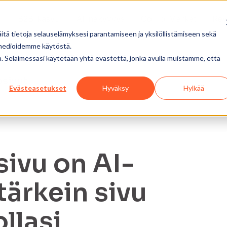
B2B-kasvu
AI-näkyvyys
Go-To-Market
Re
tä tietoja selauselämyksesi parantamiseen ja yksilöllistämiseen sekä
 medioidemme käytöstä.
ua. Selaimessasi käytetään yhtä evästettä, jonka avulla muistamme, että
osivut
Evästeasetukset
Hyväksy
Hylkää
ivu on AI-
tärkein sivu
llasi