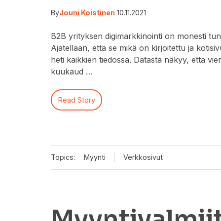
By
Jouni Koistinen
10.11.2021
B2B yrityksen digimarkkinointi on monesti tu
Ajatellaan, että se mikä on kirjoitettu ja kotisivu
heti kaikkien tiedossa. Datasta näkyy, että vier
kuukaud …
Read Story
Topics:
Myynti
Verkkosivut
Myyntivalmiit