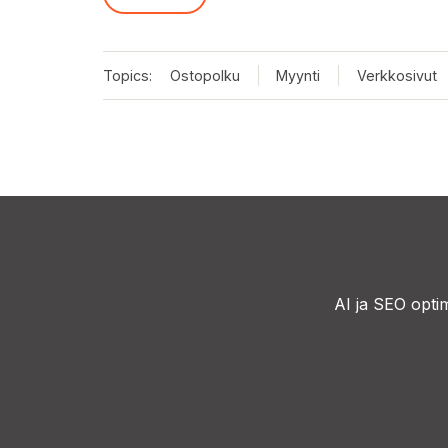
Topics:
Ostopolku
Myynti
Verkkosivut
AI
ja SEO optim