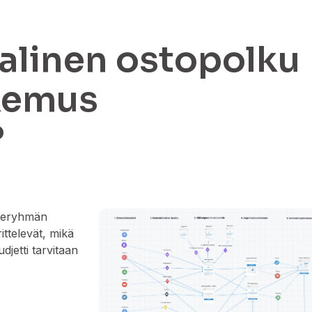
aalinen ostopolku
kemus
?
hderyhmän
ittelevät, mikä
djetti tarvitaan