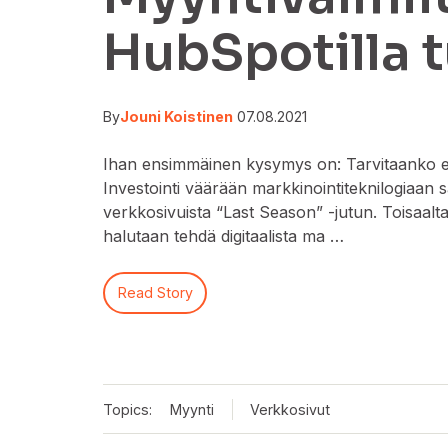
HubSpotilla t
By
Jouni Koistinen
07.08.2021
Ihan ensimmäinen kysymys on: Tarvitaanko e
Investointi väärään markkinointiteknilogiaan 
verkkosivuista “Last Season” -jutun. Toisaal
halutaan tehdä digitaalista ma …
Read Story
Topics:
Myynti
Verkkosivut