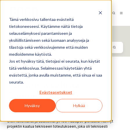
FI-FI
Tämä verkkosivu tallentaa evästeitä
tietokoneeseesi. Käytämme näitä tietoja
Digistrategin LOOP
selauselämyksesi parantamiseen ja
yksilöllistämiseen sekä luomaan analyyseja ja
tilastoja sekä verkkosivujemme että muiden
medioidemme käytöstä.
Jos et hyväksy tätä, tietojasi ei seurata, kun käytät
tätä verkkosivua. Selaimessasi käytetään yhtä
HubSpot-käyttöönoton
evästettä, jonka avulla muistamme, että sinua ei saa
seurata.
konsultin valinta
Evästeasetukset
Suomessa 2026
Hyväksy
Hylkää
By
Jouni Koistinen
02.06.2026
Olen rakentanut ja auditoinut yli 100 HubSpot-portaalia. Nähnyt
projektin kaatua tekniseen toteutukseen, joka oli teknisesti