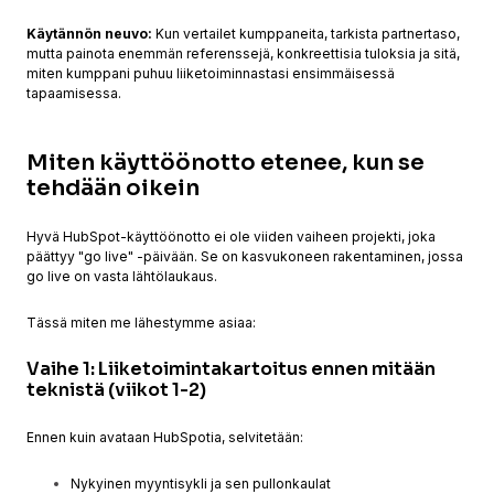
Käytännön neuvo:
Kun vertailet kumppaneita, tarkista partnertaso,
mutta painota enemmän referenssejä, konkreettisia tuloksia ja sitä,
miten kumppani puhuu liiketoiminnastasi ensimmäisessä
tapaamisessa.
Miten käyttöönotto etenee, kun se
tehdään oikein
Hyvä HubSpot-käyttöönotto ei ole viiden vaiheen projekti, joka
päättyy "go live" -päivään. Se on kasvukoneen rakentaminen, jossa
go live on vasta lähtölaukaus.
Tässä miten me lähestymme asiaa:
Vaihe 1: Liiketoimintakartoitus ennen mitään
teknistä (viikot 1-2)
Ennen kuin avataan HubSpotia, selvitetään:
Nykyinen myyntisykli ja sen pullonkaulat