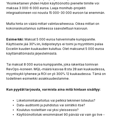
Yksinkertainen yhden Hubin käyttöönotto pienelle tiimille voi
maksaa 3 000-6 000 euroa. Laaja monihub-projekti
integraatioineen voi nousta 15 000-30 000 euroon tai enemmän.
Mutta hinta on väärä mittari valintavaiheessa. Oikea mittari on
kokonaiskustannus suhteessa saavutettuun kasvuun.
Esimerkki:
Maksat 5 000 euroa halvemmalle kumppanille.
Käyttöaste jää 30%:iin, liidipisteytys ei toimi ja myyntitiimi palaa
Exceliin kuuden kuukauden kuluttua. Olet maksanut 5 000 euroa
käyttämättömästä järjestelmästä.
Tai maksat 8 000 euroa kumppanille, joka rakentaa toimivan
RevOps-koneen. MQL-määrä kasvaa 8:sta 28:aan kuukaudessa,
myyntisykli lyhenee ja ROI on yli 300% 12 kuukaudessa. Tämä on
todellinen esimerkki asiakkuudestamme.
Kun pyydät tarjousta, varmista aina mitä hintaan sisältyy:
Liiketoimintakartoitus vai pelkkä tekninen toteutus?
Data-auditointi ja puhdistus vai siirrätkö itse?
Koulutus rooleittain vai yksi yleissessio?
Käyttöönottotuki ensimmäiset 90 päivää vai vain go live -