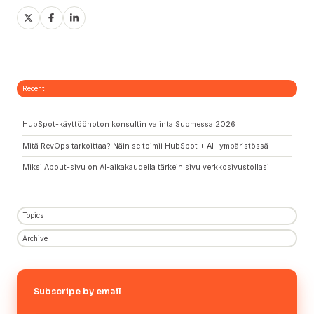
Share
Share
Share
on
on
on
X
Facebook
LinkedIn
Recent
HubSpot-käyttöönoton konsultin valinta Suomessa 2026
Mitä RevOps tarkoittaa? Näin se toimii HubSpot + AI -ympäristössä
Miksi About-sivu on AI-aikakaudella tärkein sivu verkkosivustollasi
Topics
Archive
Subscripe by email