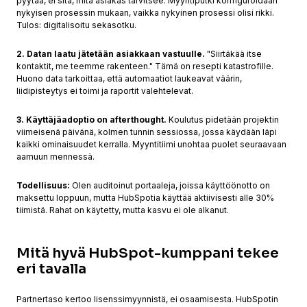
pyytää, ei sitä, mitä asiakas tarvitsee. Myyntiputki konfiguroidaan
nykyisen prosessin mukaan, vaikka nykyinen prosessi olisi rikki.
Tulos: digitalisoitu sekasotku.
2. Datan laatu jätetään asiakkaan vastuulle.
"Siirtäkää itse
kontaktit, me teemme rakenteen." Tämä on resepti katastrofille.
Huono data tarkoittaa, että automaatiot laukeavat väärin,
liidipisteytys ei toimi ja raportit valehtelevat.
3. Käyttäjäadoptio on afterthought.
Koulutus pidetään projektin
viimeisenä päivänä, kolmen tunnin sessiossa, jossa käydään läpi
kaikki ominaisuudet kerralla. Myyntitiimi unohtaa puolet seuraavaan
aamuun mennessä.
Todellisuus:
Olen auditoinut portaaleja, joissa käyttöönotto on
maksettu loppuun, mutta HubSpotia käyttää aktiivisesti alle 30%
tiimistä. Rahat on käytetty, mutta kasvu ei ole alkanut.
Mitä hyvä HubSpot-kumppani tekee
eri tavalla
Partnertaso kertoo lisenssimyynnistä, ei osaamisesta. HubSpotin