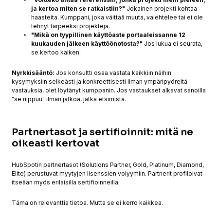
ja kertoa miten se ratkaistiin?"
Jokainen projekti kohtaa
haasteita. Kumppani, joka väittää muuta, valehtelee tai ei ole
tehnyt tarpeeksi projekteja.
"Mikä on tyypillinen käyttöaste portaaleissanne 12
kuukauden jälkeen käyttöönotosta?"
Jos lukua ei seurata,
se kertoo kaiken.
Nyrkkisääntö:
Jos konsultti osaa vastata kaikkiin näihin
kysymyksiin selkeästi ja konkreettisesti ilman ympäripyöreitä
vastauksia, olet löytänyt kumppanin. Jos vastaukset alkavat sanoilla
"se riippuu" ilman jatkoa, jatka etsimistä.
Partnertasot ja sertifioinnit: mitä ne
oikeasti kertovat
HubSpotin partnertasot (Solutions Partner, Gold, Platinum, Diamond,
Elite) perustuvat myytyjen lisenssien volyymiin. Partnerit profiloivat
itseään myös erilaisilla sertifioinneilla.
Tämä on relevanttia tietoa. Mutta se ei kerro kaikkea.