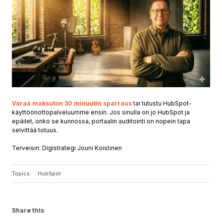
Varaa maksuton 30 minuutin sparraus
tai
tutustu HubSpot-
käyttöönottopalveluumme
ensin. Jos sinulla on jo HubSpot ja
epäilet, onko se kunnossa,
portaalin auditointi
on nopein tapa
selvittää totuus.
Terveisin: Digistrategi Jouni Koistinen
Topics:
HubSpot
Share this