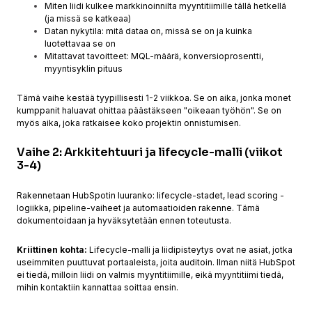
Miten liidi kulkee markkinoinnilta myyntitiimille tällä hetkellä
(ja missä se katkeaa)
Datan nykytila: mitä dataa on, missä se on ja kuinka
luotettavaa se on
Mitattavat tavoitteet: MQL-määrä, konversioprosentti,
myyntisyklin pituus
Tämä vaihe kestää tyypillisesti 1-2 viikkoa. Se on aika, jonka monet
kumppanit haluavat ohittaa päästäkseen "oikeaan työhön". Se on
myös aika, joka ratkaisee koko projektin onnistumisen.
Vaihe 2: Arkkitehtuuri ja lifecycle-malli (viikot
3-4)
Rakennetaan HubSpotin luuranko: lifecycle-stadet, lead scoring -
logiikka, pipeline-vaiheet ja automaatioiden rakenne. Tämä
dokumentoidaan ja hyväksytetään ennen toteutusta.
Kriittinen kohta:
Lifecycle-malli ja liidipisteytys ovat ne asiat, jotka
useimmiten puuttuvat portaaleista, joita auditoin. Ilman niitä HubSpot
ei tiedä, milloin liidi on valmis myyntitiimille, eikä myyntitiimi tiedä,
mihin kontaktiin kannattaa soittaa ensin.