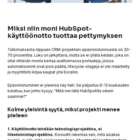
Miksi niin moni HubSpot-
käyttöönotto tuottaa pettymyksen
Tutkimuksesta riippuen CRM-projektien epäonnistumisaste on 30-
70 prosenttia. Luku on järkyttävä, mutta se ei yllätä ketään, joka on
ollut riittävän monta kertaa auditoimassa portaaleja, joissa
automatisoinnit ovat pois päältä, lifecycle-stageja ei ole määritelty
ja myyntitiimi kirjaa kaupat yhä Exceliin.
Epäonnistuminen ei yleensä näy heti. Se paljastuu 6-12 kuukauden
kuluttua, kun johto kysyy: "Mitä me tällä HubSpotilla oikein
saamme?"
Kolme yleisintä syytä, miksi projekti menee
pieleen
1. Käyttöönotto tehdään teknologiaprojektina, ei
liiketoimintaprojektina.
Konsultti rakentaa sen, mitä asiakas