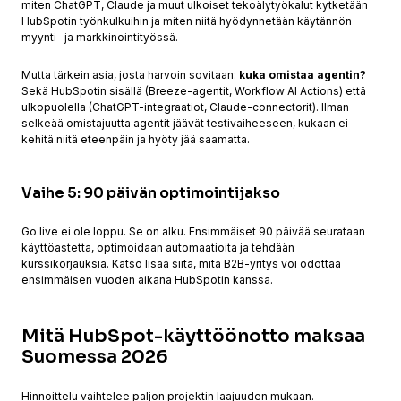
miten ChatGPT, Claude ja muut ulkoiset tekoälytyökalut kytketään
HubSpotin työnkulkuihin ja miten niitä hyödynnetään käytännön
myynti- ja markkinointityössä.
Mutta tärkein asia, josta harvoin sovitaan:
kuka omistaa agentin?
Sekä HubSpotin sisällä (Breeze-agentit, Workflow AI Actions) että
ulkopuolella (ChatGPT-integraatiot, Claude-connectorit). Ilman
selkeää omistajuutta agentit jäävät testivaiheeseen, kukaan ei
kehitä niitä eteenpäin ja hyöty jää saamatta.
Vaihe 5: 90 päivän optimointijakso
Go live ei ole loppu. Se on alku. Ensimmäiset 90 päivää seurataan
käyttöastetta, optimoidaan automaatioita ja tehdään
kurssikorjauksia. Katso lisää siitä,
mitä B2B-yritys voi odottaa
ensimmäisen vuoden aikana HubSpotin kanssa
.
Mitä HubSpot-käyttöönotto maksaa
Suomessa 2026
Hinnoittelu vaihtelee paljon projektin laajuuden mukaan.