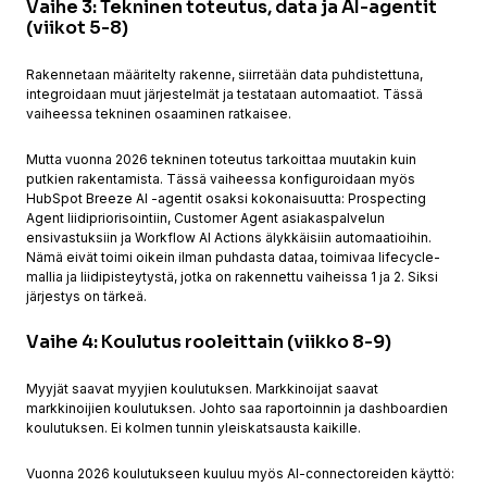
Vaihe 3: Tekninen toteutus, data ja AI-agentit
(viikot 5-8)
Rakennetaan määritelty rakenne, siirretään data puhdistettuna,
integroidaan muut järjestelmät ja testataan automaatiot. Tässä
vaiheessa tekninen osaaminen ratkaisee.
Mutta vuonna 2026 tekninen toteutus tarkoittaa muutakin kuin
putkien rakentamista. Tässä vaiheessa konfiguroidaan myös
HubSpot Breeze AI -agentit osaksi kokonaisuutta: Prospecting
Agent liidipriorisointiin, Customer Agent asiakaspalvelun
ensivastuksiin ja Workflow AI Actions älykkäisiin automaatioihin.
Nämä eivät toimi oikein ilman puhdasta dataa, toimivaa lifecycle-
mallia ja liidipisteytystä, jotka on rakennettu vaiheissa 1 ja 2. Siksi
järjestys on tärkeä.
Vaihe 4: Koulutus rooleittain (viikko 8-9)
Myyjät saavat myyjien koulutuksen. Markkinoijat saavat
markkinoijien koulutuksen. Johto saa raportoinnin ja dashboardien
koulutuksen. Ei kolmen tunnin yleiskatsausta kaikille.
Vuonna 2026 koulutukseen kuuluu myös AI-connectoreiden käyttö: