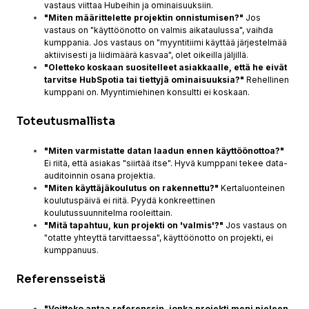
vastaus viittaa Hubeihin ja ominaisuuksiin.
"Miten määrittelette projektin onnistumisen?"
Jos
vastaus on "käyttöönotto on valmis aikataulussa", vaihda
kumppania. Jos vastaus on "myyntitiimi käyttää järjestelmää
aktiivisesti ja liidimäärä kasvaa", olet oikeilla jäljillä.
"Oletteko koskaan suositelleet asiakkaalle, että he eivät
tarvitse HubSpotia tai tiettyjä ominaisuuksia?"
Rehellinen
kumppani on. Myyntimiehinen konsultti ei koskaan.
Toteutusmallista
"Miten varmistatte datan laadun ennen käyttöönottoa?"
Ei riitä, että asiakas "siirtää itse". Hyvä kumppani tekee data-
auditoinnin osana projektia.
"Miten käyttäjäkoulutus on rakennettu?"
Kertaluonteinen
koulutuspäivä ei riitä. Pyydä konkreettinen
koulutussuunnitelma rooleittain.
"Mitä tapahtuu, kun projekti on 'valmis'?"
Jos vastaus on
"otatte yhteyttä tarvittaessa", käyttöönotto on projekti, ei
kumppanuus.
Referensseistä
"Voitteko antaa referenssin, jonka projekti meni pieleen,