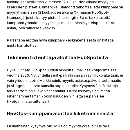
rankingissa lasketaan viimeisen 12 kuukauden aikana myytyjen
lisenssien pisteet. Esimerkiksi Diamond tarkoittaa, että kumppani on
myynyt viimeisen 12 kuukauden aikana X -määrän HubSpot-
lisenssejä, joista kertyy pisteitä rankingiin. Se ei tarkoita, että
kumppani ymmärtää myynnin ja markkinoinnin yhteispelin, eli sen
asian, joka ratkaisee kasvun.
Paras tapa erottaa hyvä kumppani keskinkertaisesta on katsoa,
mistä hän aloittaa.
Tekninen toteuttaja aloittaa HubSpotista
Hyvä uutinen: HubSpot uudisti hinnoittelumallinsa Pohjoismaissa
vuonna 2026. Nyt yhdellä seat-paikalla saa pääsyn koko alustaan, ei
vain yhteen hubiin. Markkinointi, myynti, asiakaspalvelu, automaatio
ja AI-agentit tulevat samalla sopimuksella. Kysymys "mitä Hubeja
tarvitsette?" on siis jo vanhentunut. Oikea kysymys on: miten
rakennamme tämän kokonaisuuden niin, että se palvelee
liiketoimintatavoitteitasi?
RevOps-kumppani aloittaa liiketoiminnasta
Ensimmäinen kysymys on: "Mikä on myyntisyklisi pituus tällä