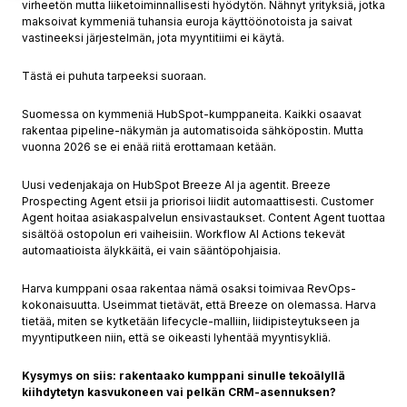
virheetön mutta liiketoiminnallisesti hyödytön. Nähnyt yrityksiä, jotka
maksoivat kymmeniä tuhansia euroja käyttöönotoista ja saivat
vastineeksi järjestelmän, jota myyntitiimi ei käytä.
Tästä ei puhuta tarpeeksi suoraan.
Suomessa on kymmeniä HubSpot-kumppaneita. Kaikki osaavat
rakentaa pipeline-näkymän ja automatisoida sähköpostin. Mutta
vuonna 2026 se ei enää riitä erottamaan ketään.
Uusi vedenjakaja on HubSpot Breeze AI ja agentit. Breeze
Prospecting Agent etsii ja priorisoi liidit automaattisesti. Customer
Agent hoitaa asiakaspalvelun ensivastaukset. Content Agent tuottaa
sisältöä ostopolun eri vaiheisiin. Workflow AI Actions tekevät
automaatioista älykkäitä, ei vain sääntöpohjaisia.
Harva kumppani osaa rakentaa nämä osaksi toimivaa RevOps-
kokonaisuutta. Useimmat tietävät, että Breeze on olemassa. Harva
tietää, miten se kytketään lifecycle-malliin, liidipisteytukseen ja
myyntiputkeen niin, että se oikeasti lyhentää myyntisykliä.
Kysymys on siis: rakentaako kumppani sinulle tekoälyllä
kiihdytetyn kasvukoneen vai pelkän CRM-asennuksen?