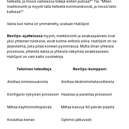
hetkellä, ja missä vaiheessa liidejä eniten putoaa?" Tai: "Miten
markkinointi ja myynti tällä hetkellä kommunikoivat, ja missä tieto
katkeaa?"
Vasta kun nämä on ymmärretty, avataan HubSpot.
RevOps-ajattelussa
myynti, markkinointi ja asiakaspalvelu ovat
yksi yhteinen tulokone, eivät kolme erillistä siiloa. HubSpot on se
järjestelmä, joka pitää koneen pyörimässä. Mutta ilman yhteistä
prosessia, yhteistä dataa ja yhteistä näkymää asiakkaaseen,
HubSpot on vain kallis osoitekirja.
Tekninen toteuttaja
RevOps-kumppani
Aloittaa ominaisuuksista
Aloittaa liiketoimintatavoitteista
Konfiguroi nykyisen prosessin
Haastaa ja parantaa prosessin
Mittaa käyttöönottopäivää
Mittaa kasvua 90 päivän päästä
Kouluttaa kerran
Optimoi jatkuvasti