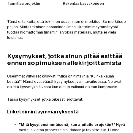
Toimittaa projektin
Rakentaa kasvukoneen
Tämä ei tarkoita, että tekninen osaaminen ei merkitse. Se merkitsee
paljon. Mutta tekninen osaaminen ilman liiketoimintaymmärrystä
tuottaa hiomattoman timantin: arvokas materiaali, mutta ei vielä
loistanut.
Kysymykset, jotka sinun pitää esittää
ennen sopimuksen allekirjoittamista
Useimmat yritykset kysyvät: "Mikä on hinta?" ja "Kuinka kauan
kestää?" Nämä ovat väärät kysymykset valintavaiheessa. Ne ovat
oikeita kysymyksiä vasta kun olet jo valinnut oikean kumppanin.
Tässä kysymykset, jotka oikeasti erottavat:
Liiketoimintaymmärryksestä
"Mitä kysyt ensimmäisenä, kun aloitatte projektin?"
Hyvä
vastaus viittaa prosesseihin, dataan ja tavoitteisiin. Huono