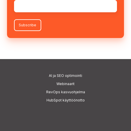
Sähköposti
*
AI
ja SEO optimointi
Webinaarit
RevOps kasvuohjelma
HubSpot käyttöönotto