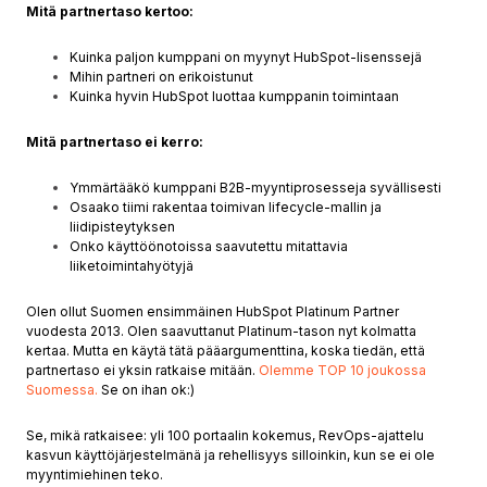
Mitä partnertaso kertoo:
Kuinka paljon kumppani on myynyt HubSpot-lisenssejä
Mihin partneri on erikoistunut
Kuinka hyvin HubSpot luottaa kumppanin toimintaan
Mitä partnertaso ei kerro:
Ymmärtääkö kumppani B2B-myyntiprosesseja syvällisesti
Osaako tiimi rakentaa toimivan lifecycle-mallin ja
liidipisteytyksen
Onko käyttöönotoissa saavutettu mitattavia
liiketoimintahyötyjä
Olen ollut Suomen ensimmäinen HubSpot Platinum Partner
vuodesta 2013. Olen saavuttanut Platinum-tason nyt kolmatta
kertaa. Mutta en käytä tätä pääargumenttina, koska tiedän, että
partnertaso ei yksin ratkaise mitään.
Olemme TOP 10 joukossa
Suomessa.
Se on ihan ok:)
Se, mikä ratkaisee:
yli 100 portaalin kokemus
,
RevOps-ajattelu
kasvun käyttöjärjestelmänä
ja rehellisyys silloinkin, kun se ei ole
myyntimiehinen teko.