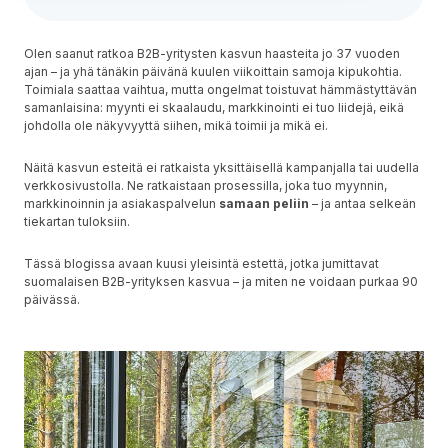
Olen saanut ratkoa B2B-yritysten kasvun haasteita jo 37 vuoden
ajan – ja yhä tänäkin päivänä kuulen viikoittain samoja kipukohtia.
Toimiala saattaa vaihtua, mutta ongelmat toistuvat hämmästyttävän
samanlaisina: myynti ei skaalaudu, markkinointi ei tuo liidejä, eikä
johdolla ole näkyvyyttä siihen, mikä toimii ja mikä ei.
Näitä kasvun esteitä ei ratkaista yksittäisellä kampanjalla tai uudella
verkkosivustolla. Ne ratkaistaan prosessilla, joka tuo myynnin,
markkinoinnin ja asiakaspalvelun
samaan peliin
– ja antaa selkeän
tiekartan tuloksiin.
Tässä blogissa avaan kuusi yleisintä estettä, jotka jumittavat
suomalaisen B2B-yrityksen kasvua – ja miten ne voidaan purkaa 90
päivässä.