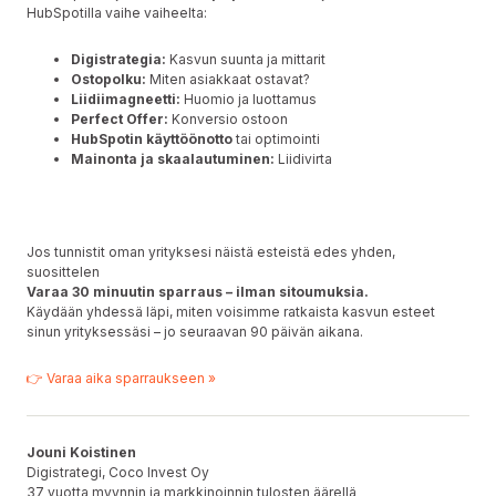
HubSpotilla vaihe vaiheelta:
Digistrategia:
Kasvun suunta ja mittarit
Ostopolku:
Miten asiakkaat ostavat?
Liidiimagneetti:
Huomio ja luottamus
Perfect Offer:
Konversio ostoon
HubSpotin käyttöönotto
tai optimointi
Mainonta ja skaalautuminen:
Liidivirta
Jos tunnistit oman yrityksesi näistä esteistä edes yhden,
suosittelen
Varaa 30 minuutin sparraus – ilman sitoumuksia.
Käydään yhdessä läpi, miten voisimme ratkaista kasvun esteet
sinun yrityksessäsi – jo seuraavan 90 päivän aikana.
👉 Varaa aika sparraukseen »
Jouni Koistinen
Digistrategi, Coco Invest Oy
37 vuotta myynnin ja markkinoinnin tulosten äärellä