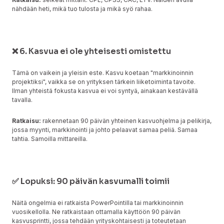
nähdään heti, mikä tuo tulosta ja mikä syö rahaa.
❌ 6. Kasvua ei ole yhteisesti omistettu
Tämä on vaikein ja yleisin este. Kasvu koetaan "markkinoinnin
projektiksi", vaikka se on yrityksen tärkein liiketoiminta tavoite.
Ilman yhteistä fokusta kasvua ei voi syntyä, ainakaan kestävällä
tavalla.
Ratkaisu:
rakennetaan 90 päivän yhteinen kasvuohjelma ja pelikirja,
jossa myynti, markkinointi ja johto pelaavat samaa peliä. Samaa
tahtia. Samoilla mittareilla.
✅ Lopuksi: 90 päivän kasvumalli toimii
Näitä ongelmia ei ratkaista PowerPointilla tai markkinoinnin
vuosikellolla. Ne ratkaistaan ottamalla käyttöön 90 päivän
kasvusprintti, jossa tehdään yrityskohtaisesti ja toteutetaan