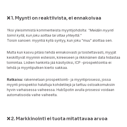
❌ 1. Myynti on reaktiivista, ei ennakoivaa
Yksi yleisimmistä kommenteista myyntijohdolta:
"Meidän myynti
toimii kyllä, kun joku soittaa tai ottaa yhteyttä."
Toisin sanoen: myyntiä kyllä syntyy, kun joku "muu" aloittaa sen.
Mutta kun kasvu pitäisi tehdä ennakoivasti ja toistettavasti, myyjät
keskittyvät myynnin esteisiin, kiireeseen ja rikkinäinen data hidastaa
toimintaa. Liidien hankinta jää käsityöksi, ICP -prospektointia ei
tehdä ja myyntiputken kierto sakkaa.
Ratkaisu:
rakennetaan prospektointi- ja myyntiprosessi, jossa
myynti prospektoi haluttuja kohdetilejä ja tarttuu ostoaikomuksiin
hyvin varhaisessa vaiheessa. HubSpotin avulla prosessi voidaan
automatisoida vaihe vaiheelta.
❌ 2. Markkinointi ei tuota mitattavaa arvoa