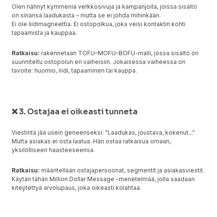
Olen nähnyt kymmeniä verkkosivuja ja kampanjoita, joissa sisältö
on sinänsä laadukasta – mutta se ei johda mihinkään.
Ei ole liidimagneettia. Ei ostopolkua, joka veisi kontaktin kohti
tapaamista ja kauppaa.
Ratkaisu:
rakennetaan TOFU–MOFU–BOFU-malli, jossa sisältö on
suunniteltu ostopolun eri vaiheisiin. Jokaisessa vaiheessa on
tavoite: huomio, liidi, tapaaminen tai kauppa.
❌ 3. Ostajaa ei oikeasti tunneta
Viestintä jää usein geneeriseksi: "Laadukas, joustava, kokenut..."
Mutta asiakas ei osta laatua. Hän ostaa ratkaisua omaan,
yksilölliseen haasteeseensa.
Ratkaisu:
määritellään ostajapersoonat, segmentit ja asiakasviestit.
Käytän tähän Million Dollar Message -menetelmää, jolla saadaan
kiteytettyä arvolupaus, joka oikeasti kolahtaa.