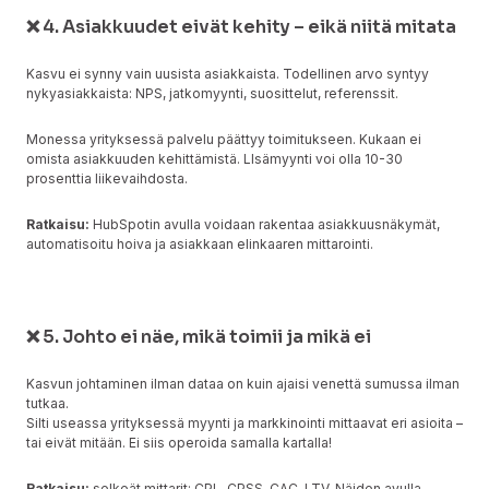
❌ 4. Asiakkuudet eivät kehity – eikä niitä mitata
Kasvu ei synny vain uusista asiakkaista. Todellinen arvo syntyy
nykyasiakkaista: NPS, jatkomyynti, suosittelut, referenssit.
Monessa yrityksessä palvelu päättyy toimitukseen. Kukaan ei
omista asiakkuuden kehittämistä. LIsämyynti voi olla 10-30
prosenttia liikevaihdosta.
Ratkaisu:
HubSpotin avulla voidaan rakentaa asiakkuusnäkymät,
automatisoitu hoiva ja asiakkaan elinkaaren mittarointi.
❌ 5. Johto ei näe, mikä toimii ja mikä ei
Kasvun johtaminen ilman dataa on kuin ajaisi venettä sumussa ilman
tutkaa.
Silti useassa yrityksessä myynti ja markkinointi mittaavat eri asioita –
tai eivät mitään. Ei siis operoida samalla kartalla!
Ratkaisu:
selkeät mittarit: CPL, CPSS, CAC, LTV. Näiden avulla