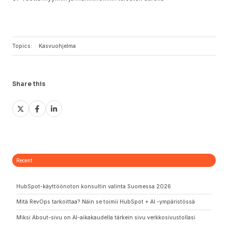
Topics:
Kasvuohjelma
Share this
Share
Share
Share
on
on
on
X
Facebook
LinkedIn
Recent
HubSpot-käyttöönoton konsultin valinta Suomessa 2026
Mitä RevOps tarkoittaa? Näin se toimii HubSpot + AI -ympäristössä
Miksi About-sivu on AI-aikakaudella tärkein sivu verkkosivustollasi