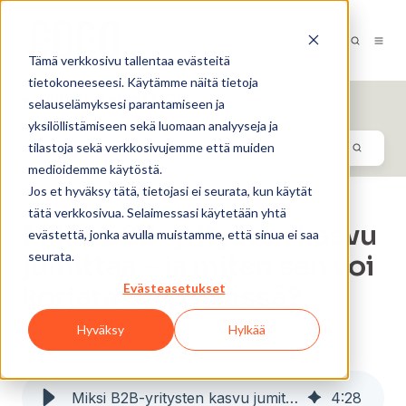
FI-FI
Tämä verkkosivu tallentaa evästeitä
tietokoneeseesi. Käytämme näitä tietoja
Digistrategin LOOP
selauselämyksesi parantamiseen ja
yksilöllistämiseen sekä luomaan analyyseja ja
tilastoja sekä verkkosivujemme että muiden
medioidemme käytöstä.
Jos et hyväksy tätä, tietojasi ei seurata, kun käytät
tätä verkkosivua. Selaimessasi käytetään yhtä
Miksi B2B-yritysten kasvu
evästettä, jonka avulla muistamme, että sinua ei saa
seurata.
jumittaa – ja miten sen voi
Evästeasetukset
korjata 90 päivässä?
Hyväksy
Hylkää
By
Jouni Koistinen
21.06.2025
Miksi B2B-yritysten kasvu jumittaa – ja miten sen voi korjata 90 päivässä?
4
:
28