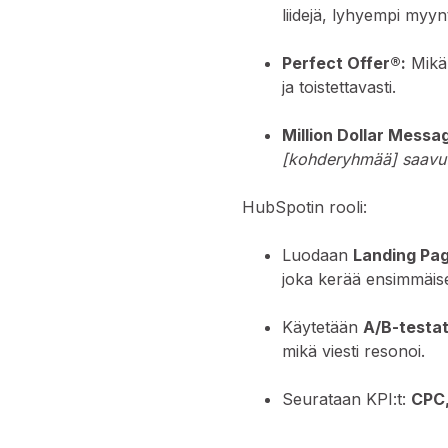
liidejä, lyhyempi myyn
Perfect Offer®:
Mikä 
ja toistettavasti.
Million Dollar Messa
[kohderyhmää] saavutt
HubSpotin rooli:
Luodaan
Landing Pa
joka kerää ensimmäiset 
Käytetään
A/B-testat
mikä viesti resonoi.
Seurataan KPI:t:
CPC,