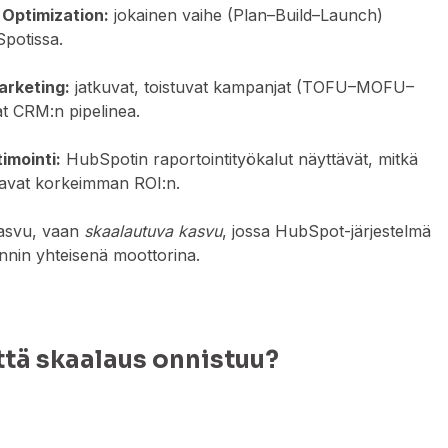
 Optimization:
jokainen vaihe (Plan–Build–Launch)
potissa.
arketing:
jatkuvat, toistuvat kampanjat (TOFU–MOFU–
t CRM:n pipelinea.
timointi:
HubSpotin raportointityökalut näyttävät, mitkä
ttavat korkeimman ROI:n.
kasvu, vaan
skaalautuva kasvu
, jossa HubSpot-järjestelmä
innin yhteisenä moottorina.
että skaalaus onnistuu?