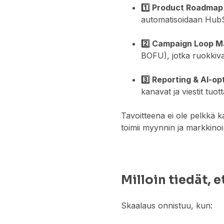
1️⃣ Product Roadmap
automatisoidaan HubS
2️⃣ Campaign Loop M
BOFU), jotka ruokkiva
3️⃣ Reporting & AI-op
kanavat ja viestit tuo
Tavoitteena ei ole pelkkä 
toimii myynnin ja markkino
Milloin tiedät, 
Skaalaus onnistuu, kun: