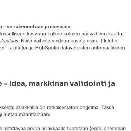
a – se rakennetaan prosessina.
tulokselliseen kasvuun kulkee kolmen päävaiheen kautta:
 skaalaus.
Näitä vaiheita voidaan kuvata esim. Fletcher
” -ajattelun ja HubSpotin datavetoisten automaatioiden
 – Idea, markkinan validointi ja
ksesta: asiakkailla on ratkaisematon ongelma. Tässä
gi auttaa määrittämään:
ä mitattavaa arvoa asiakkaalle tuotetaan (esim. enemmän