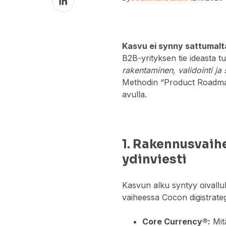
on
LinkedIn
Kasvu ei synny sattumalt
B2B-yrityksen tie ideasta 
rakentaminen, validointi ja
Methodin “Product Roadmap
avulla.
1. Rakennusvaihe
ydinviesti
Kasvun alku syntyy oivallu
vaiheessa Cocon digistrate
Core Currency®:
Mit