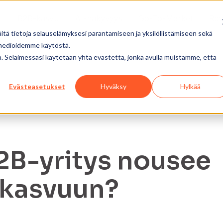
B2B-kasvu
AI-näkyvyys
Go-To-Market
Re
tä tietoja selauselämyksesi parantamiseen ja yksilöllistämiseen sekä
 medioidemme käytöstä.
ua. Selaimessasi käytetään yhtä evästettä, jonka avulla muistamme, että
Evästeasetukset
Hyväksy
Hylkää
2B-yritys nousee
 kasvuun?