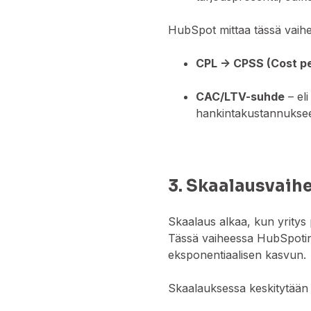
HubSpot mittaa tässä vaih
CPL → CPSS (Cost pe
CAC/LTV-suhde
– el
hankintakustannukse
3. Skaalausvaih
Skaalaus alkaa, kun yrity
Tässä vaiheessa HubSpotin 
eksponentiaalisen kasvun.
Skaalauksessa keskitytään