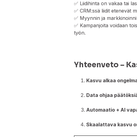
✅ Liidihinta on vakaa tai la
✅ CRM:ssä liidit etenevät 
✅ Myynnin ja markkinoinnin
✅ Kampanjoita voidaan toi
työn.
Yhteenveto – Ka
Kasvu alkaa ongelman
Data ohjaa päätöksiä 
Automaatio + AI vap
Skaalattava kasvu on 