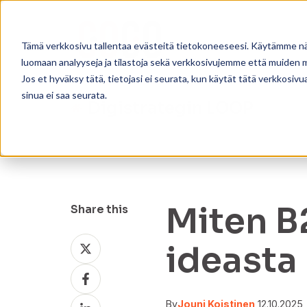
Tämä verkkosivu tallentaa evästeitä tietokoneeseesi. Käytämme näi
luomaan analyyseja ja tilastoja sekä verkkosivujemme että muiden
Jos et hyväksy tätä, tietojasi ei seurata, kun käytät tätä verkkosiv
sinua ei saa seurata.
Digistrategin LOOP
Miten B
Share this
Share
ideasta
on
Share
X
on
Share
Facebook
By
Jouni Koistinen
12.10.2025