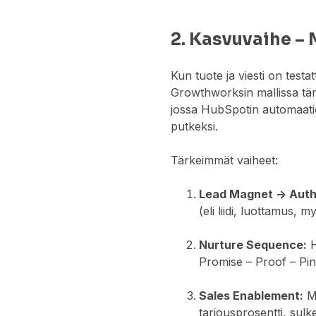
2. Kasvuvaihe –
Kun tuote ja viesti on test
Growthworksin mallissa t
jossa HubSpotin automaatio
putkeksi.
Tärkeimmät vaiheet:
Lead Magnet → Autho
(eli liidi, luottamus, 
Nurture Sequence:
H
Promise – Proof – Pin
Sales Enablement:
My
tarjousprosentti, sulk