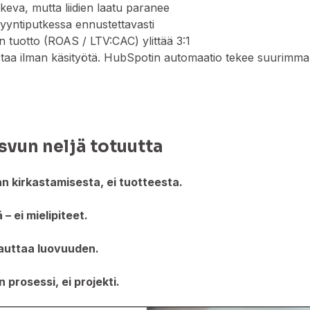
skeva, mutta liidien laatu paranee
myyntiputkessa ennustettavasti
 tuotto (ROAS / LTV:CAC) ylittää 3:1
staa ilman käsityötä. HubSpotin automaatio tekee suurimm
svun neljä totuutta
 kirkastamisesta, ei tuotteesta.
– ei mielipiteet.
auttaa luovuuden.
prosessi, ei projekti.