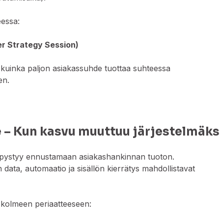
eessa:
r Strategy Session)
i kuinka paljon asiakassuhde tuottaa suhteessa
en.
e – Kun kasvu muuttuu järjestelmäks
s pystyy ennustamaan asiakashankinnan tuoton.
data, automaatio ja sisällön kierrätys mahdollistavat
 kolmeen periaatteeseen: