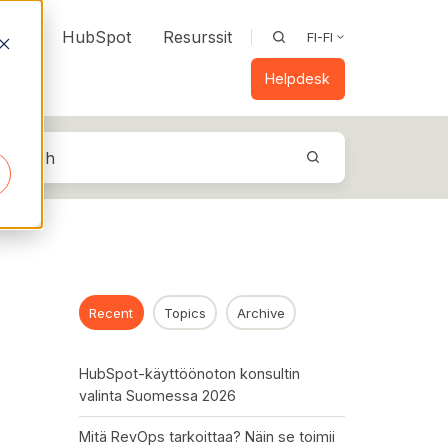
vOps
HubSpot
Resurssit
FI-FI
Helpdesk
Recent
Topics
Archive
HubSpot-käyttöönoton konsultin
valinta Suomessa 2026
Mitä RevOps tarkoittaa? Näin se toimii