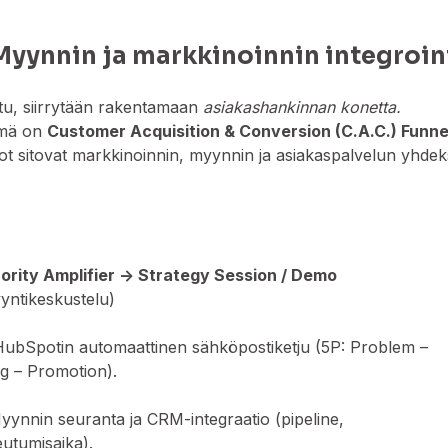
 Myynnin ja markkinoinnin integroin
attu, siirrytään rakentamaan
asiakashankinnan konetta.
ämä on
Customer Acquisition & Conversion (C.A.C.) Funne
t sitovat markkinoinnin, myynnin ja asiakaspalvelun yhdek
rity Amplifier → Strategy Session / Demo
myyntikeskustelu)
ubSpotin automaattinen sähköpostiketju (5P: Problem –
g – Promotion).
ynnin seuranta ja CRM-integraatio (pipeline,
eutumisaika).