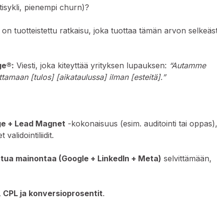
tisykli, pienempi churn)?
on tuotteistettu ratkaisu, joka tuottaa tämän arvon selkeäst
ge®:
Viesti, joka kiteyttää yrityksen lupauksen:
“Autamme
amaan [tulos] [aikataulussa] ilman [esteitä].”
ge + Lead Magnet
-kokonaisuus (esim. auditointi tai oppas)
validointiliidit.
tua mainontaa (Google + LinkedIn + Meta)
selvittämään,
 CPL ja konversioprosentit
.