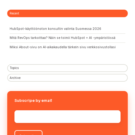
Recent
HubSpot-käyttöönoton konsultin valinta Suomessa 2026
Mitä RevOps tarkoittaa? Näin se toimii HubSpot + AI -ympäristössä
Miksi About-sivu on AI-aikakaudella tärkein sivu verkkosivustollasi
Topics
Archive
Subscripe by email
Sähköposti
*