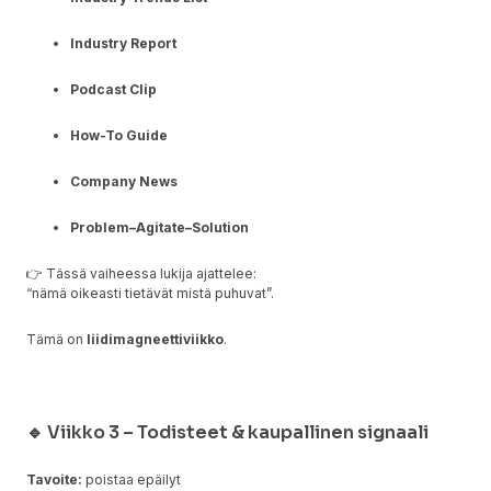
Industry Report
Podcast Clip
How-To Guide
Company News
Problem–Agitate–Solution
👉 Tässä vaiheessa lukija ajattelee:
“nämä oikeasti tietävät mistä puhuvat”.
Tämä on
liidimagneettiviikko
.
🔹 Viikko 3 – Todisteet & kaupallinen signaali
Tavoite:
poistaa epäilyt