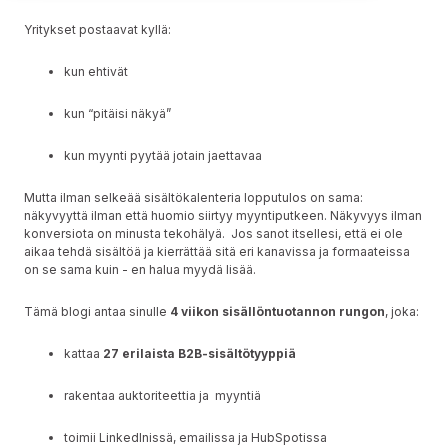
Yritykset postaavat kyllä:
kun ehtivät
kun “pitäisi näkyä”
kun myynti pyytää jotain jaettavaa
Mutta ilman selkeää sisältökalenteria lopputulos on sama:
näkyvyyttä ilman että huomio siirtyy myyntiputkeen. Näkyvyys ilman
konversiota on minusta tekohälyä. Jos sanot itsellesi, että ei ole
aikaa tehdä sisältöä ja kierrättää sitä eri kanavissa ja formaateissa
on se sama kuin - en halua myydä lisää.
Tämä blogi antaa sinulle
4 viikon sisällöntuotannon rungon
, joka:
kattaa
27 erilaista B2B-sisältötyyppiä
rakentaa auktoriteettia ja myyntiä
toimii LinkedInissä, emailissa ja HubSpotissa