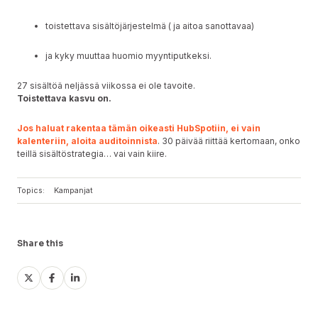
toistettava sisältöjärjestelmä ( ja aitoa sanottavaa)
ja kyky muuttaa huomio myyntiputkeksi.
27 sisältöä neljässä viikossa ei ole tavoite.
Toistettava kasvu on.
Jos haluat rakentaa tämän oikeasti HubSpotiin, ei vain
kalenteriin, aloita auditoinnista
. 30 päivää riittää kertomaan, onko
teillä sisältöstrategia… vai vain kiire.
Topics:
Kampanjat
Share this
Share
Share
Share
on
on
on
X
Facebook
LinkedIn