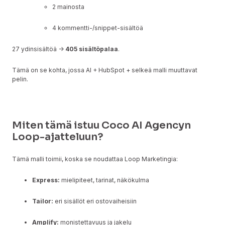
2 mainosta
4 kommentti-/snippet-sisältöä
27 ydinsisältöä →
405 sisältöpalaa
.
Tämä on se kohta, jossa AI + HubSpot + selkeä malli muuttavat
pelin.
Miten tämä istuu Coco AI Agencyn
Loop-ajatteluun?
Tämä malli toimii, koska se noudattaa Loop Marketingia:
Express:
mielipiteet, tarinat, näkökulma
Tailor:
eri sisällöt eri ostovaiheisiin
Amplify:
monistettavuus ja jakelu