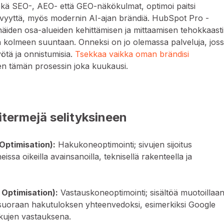
ekä SEO-, AEO- että GEO-näkökulmat, optimoi paitsi
vyyttä, myös modernin AI-ajan brändiä. HubSpot Pro -
äiden osa-alueiden kehittämisen ja mittaamisen tehokkaasti
 kolmeen suuntaan. Onneksi on jo olemassa palveluja, jos
ötä ja onnistumisia.
Tsekkaa vaikka oman brändisi
en tämän prosessin joka kuukausi.
termejä selityksineen
Optimisation):
Hakukoneoptimointi; sivujen sijoitus
sa oikeilla avainsanoilla, teknisellä rakenteella ja
Optimisation):
Vastauskoneoptimointi; sisältöä muotoillaa
 suoraan hakutuloksen yhteenvedoksi, esimerkiksi Google
akujen vastauksena.