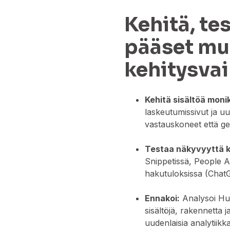
Kehitä, te
pääset mu
kehitysvai
Kehitä sisältöä moni
laskeutumissivut ja uu
vastauskoneet että gen
Testaa näkyvyyttä 
Snippetissä, People Al
hakutuloksissa (ChatG
Ennakoi:
Analysoi Hubs
sisältöjä, rakennetta 
uudenlaisia analytiikk