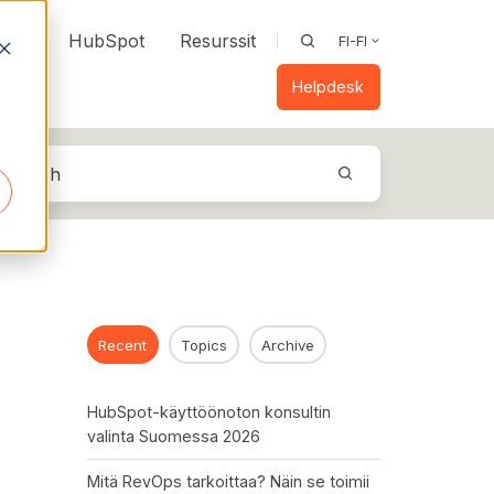
vOps
HubSpot
Resurssit
FI-FI
Helpdesk
Recent
Topics
Archive
HubSpot-käyttöönoton konsultin
valinta Suomessa 2026
Mitä RevOps tarkoittaa? Näin se toimii