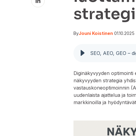
on
strateg
LinkedIn
By
Jouni Koistinen
01.10.2025
SEO, AEO, GEO – dig
Diginäkyvyyden optimointi e
näkyvyyden strategia yhdi
vastauskoneoptimoinnin (AE
uudenlaista ajattelua ja toimi
markkinoilla ja hyödyntävä