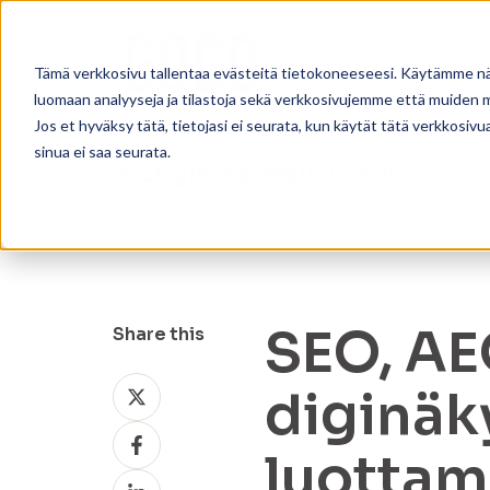
Tämä verkkosivu tallentaa evästeitä tietokoneeseesi. Käytämme näi
luomaan analyyseja ja tilastoja sekä verkkosivujemme että muiden
Jos et hyväksy tätä, tietojasi ei seurata, kun käytät tätä verkkosiv
sinua ei saa seurata.
Digistrategin LOOP
SEO, AE
Share this
Share
diginäk
on
Share
X
luottam
on
Share
Facebook