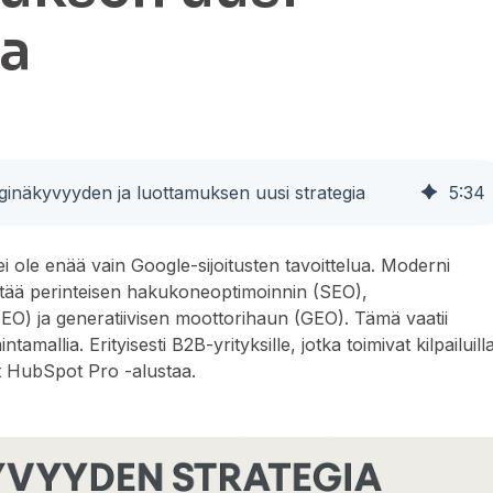
ia
inäkyvyyden ja luottamuksen uusi strategia
5
:
34
i ole enää vain Google-sijoitusten tavoittelua. Moderni
stää perinteisen hakukoneoptimoinnin (SEO),
O) ja generatiivisen moottorihaun (GEO). Tämä vaatii
ntamallia. Erityisesti B2B-yrityksille, jotka toimivat kilpailuill
t HubSpot Pro -alustaa.