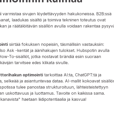
i
varmistaa sivujen löydettävyyden hakukoneissa. B2B:ssä
nat, laadukas sisältö ja toimiva tekninen toteutus ovat
ikan ja räätälöitävän sisällön avulla voidaan rakentaa pysyv
.
inti
siirtää fokuksen nopeisiin, täsmällisiin vastauksiin:
lso Ask -kentät ja äänihakujen tulokset. Hubspotin avulla
How-To-sisällöt, jotka nostavat brändiä esiin suoraan
kävijän tarvitsee edes klikata sivulle.
ttorihakun optimointi
tarkoittaa AI:ta, ChatGPT:tä ja
a, selkeää ja asiantuntevaa dataa. AI-mallit kokoavat sisällö
spotissa tulee panostaa strukturoituun, lähteisteistettyyn
taan uskottavuus ja luottamus. Tavoite on kaikissa sama.
kanavista" haetaan liidipotentiaalia ja kasvua!