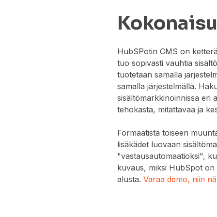
Kokonaisu
HubSPotin CMS on ketterä j
tuo sopivasti vauhtia sisält
tuotetaan samalla järjestelm
samalla järjestelmällä. Ha
sisältömarkkinoinnissa eri 
tehokasta, mitattavaa ja kes
Formaatista toiseen muunt
lisäkädet luovaan sisältöm
"vastausautomaatioksi", ku
kuvaus, miksi HubSpot on a
alusta.
Varaa demo, niin nä