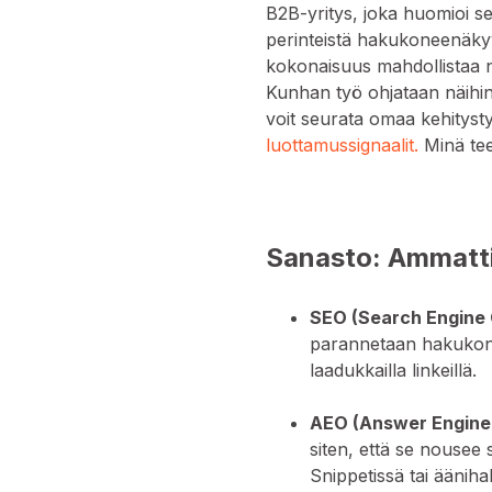
B2B-yritys, joka huomioi s
perinteistä hakukoneenäky
kokonaisuus mahdollistaa n
Kunhan työ ohjataan näihin
voit seurata omaa kehitysty
luottamussignaalit.
Minä te
Sanasto: Ammatti
SEO (Search Engine 
parannetaan hakukoneis
laadukkailla linkeillä.
AEO (Answer Engine 
siten, että se nousee
Snippetissä tai äänih