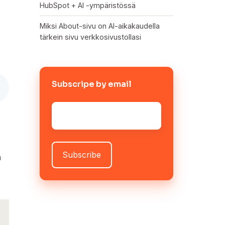
HubSpot + AI -ympäristössä
Miksi About-sivu on AI-aikakaudella
tärkein sivu verkkosivustollasi
Subscripe by email
Sähköposti
*
a