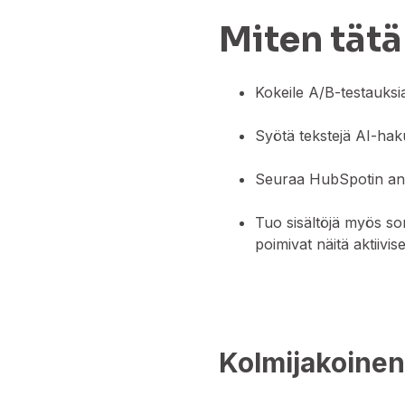
Miten tätä
Kokeile A/B-testauksia
Syötä tekstejä AI-haku
Seuraa HubSpotin analy
Tuo sisältöjä myös some
poimivat näitä aktiivise
Kolmijakoinen 