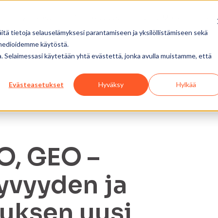
B2B-kasvu
AI-näkyvyys
Go-To-Market
Re
tä tietoja selauselämyksesi parantamiseen ja yksilöllistämiseen sekä
 medioidemme käytöstä.
ua. Selaimessasi käytetään yhtä evästettä, jonka avulla muistamme, että
Evästeasetukset
Hyväksy
Hylkää
O, GEO –
yvyyden ja
uksen uusi