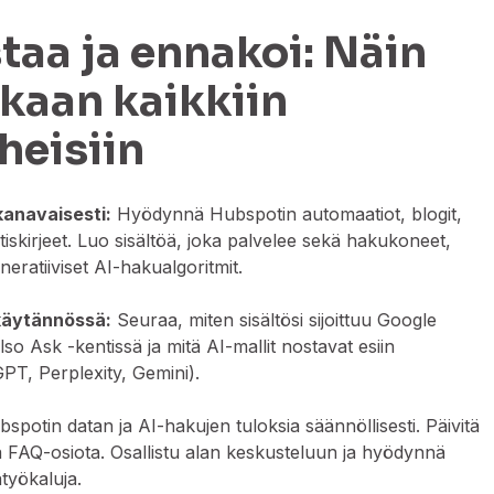
staa ja ennakoi: Näin
kaan kaikkiin
heisiin
kanavaisesti:
Hyödynnä Hubspotin automaatiot, blogit,
tiskirjeet. Luo sisältöä, joka palvelee sekä hakukoneet,
eratiiviset AI-hakualgoritmit.
käytännössä:
Seuraa, miten sisältösi sijoittuu Google
so Ask -kentissä ja mitä AI-mallit nostavat esiin
PT, Perplexity, Gemini).
potin datan ja AI-hakujen tuloksia säännöllisesti. Päivitä
ja FAQ-osiota. Osallistu alan keskusteluun ja hyödynnä
atyökaluja.