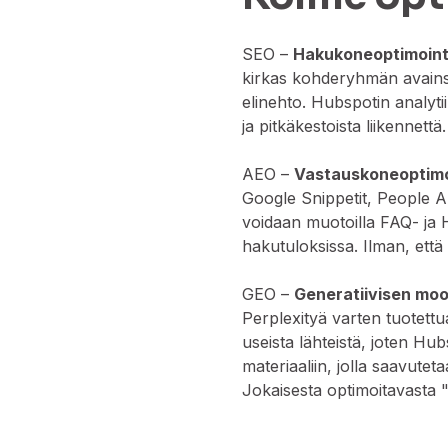
SEO –
Hakukoneoptimoint
kirkas kohderyhmän avainsa
elinehto. Hubspotin analyti
ja pitkäkestoista liikennettä
AEO –
Vastauskoneoptimo
Google Snippetit, People A
voidaan muotoilla FAQ- ja 
hakutuloksissa. Ilman, että 
GEO –
Generatiivisen moo
Perplexityä varten tuotettu
useista lähteistä, joten Hub
materiaaliin, jolla saavute
Jokaisesta optimoitavasta "