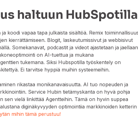
us haltuun HubSpotill
a koodi vapaa tapa julkaista sisältöä. Remix toiminnallisuu
öjen kierrättämiseen. Blogit, laskeutumissivut ja webbisivut
ällä. Somekanavat, podcastit ja videot ajastetaan ja jaellaa
kukoneoptimointi on AI-tuettua ja mukana
agenttien tukemana. Siksi Hubspotilla työskentely on
kitettyä. Ei tarvitse hyppiä muihin systeemeihin.
aminen rikastaa monikanavaisuutta. AI tuo nopeuden ja
arkkinointiin. Service Hubin tietämyskanta on hyvä pohja
n sen vielä linkittää Agentteihin. Tämä on hyvin suppea
lustana diginäkyvyyden optimointiia markkinoiden ketterin
ytän mihin tämä perustuu!