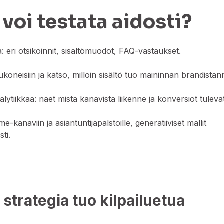
 voi testata aidosti?
: eri otsikoinnit, sisältömuodot, FAQ-vastaukset.
koneisiin ja katso, milloin sisältö tuo maininnan brändistän
tiikkaa: näet mistä kanavista liikenne ja konversiot tulevat
-kanaviin ja asiantuntijapalstoille, generatiiviset mallit
sti.
strategia tuo kilpailuetua