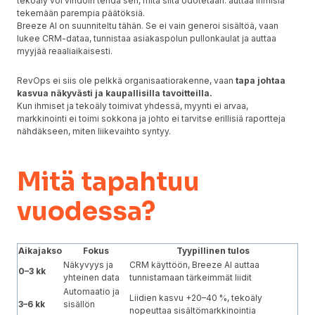
tekoäly voi vihdoin tehdä sen, mitä siltä odotetaan: auttaa ihmisiä
tekemään parempia päätöksiä.
Breeze AI on suunniteltu tähän. Se ei vain generoi sisältöä, vaan
lukee CRM-dataa, tunnistaa asiakaspolun pullonkaulat ja auttaa
myyjää reaaliaikaisesti.
RevOps ei siis ole pelkkä organisaatiorakenne, vaan
tapa johtaa
kasvua näkyvästi ja kaupallisilla tavoitteilla.
Kun ihmiset ja tekoäly toimivat yhdessä, myynti ei arvaa,
markkinointi ei toimi sokkona ja johto ei tarvitse erillisiä raportteja
nähdäkseen, miten liikevaihto syntyy.
Mitä tapahtuu
vuodessa?
Aikajakso
Fokus
Tyypillinen tulos
Näkyvyys ja
CRM käyttöön, Breeze AI auttaa
0–3 kk
yhteinen data
tunnistamaan tärkeimmät liidit
Automaatio ja
Liidien kasvu +20–40 %, tekoäly
3–6 kk
sisällön
nopeuttaa sisältömarkkinointia