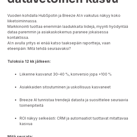
Vuoden kohdalla HubSpotin ja Breeze AI:n vaikutus näkyy koko
liiketoiminnassa.
Markkinointi tuottaa enemmän laadukkaita liidejä, myynti hyödyntää
dataa paremmin ja asiakaskokemus paranee jokaisessa
kontaktissa.
AI:n avulla yritys ei enää katso taaksepäin raportteja, vaan
eteenpäin: Mitä tehdä seuraavaksi?
Tuloksia 12 kk jälkeen:
Liikenne kasvanut 30–40 %, konversio jopa +100 %
Asiakkaiden sitoutuminen ja uskollisuus kasvaneet
Breeze AI tunnistaa trendejä datasta ja suosittelee seuraavia
toimenpiteitä
ROI näkyy selkeästi: CRM ja automaatiot tuottavat mitattavaa
kasvua
Mitä seurata: