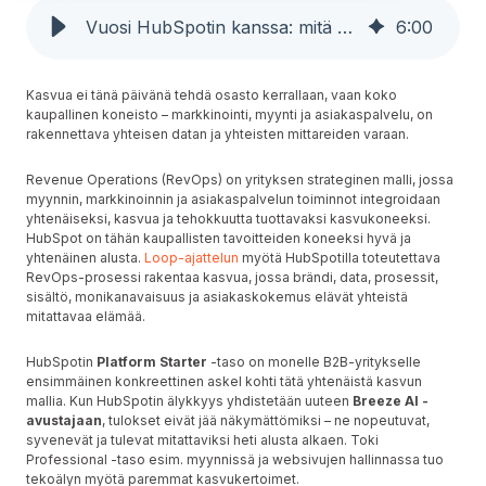
Vuosi HubSpotin kanssa: mitä B2B-yritys voi odottaa 3, 6 ja 12 kuukaudessa?
6
:
00
Kasvua ei tänä päivänä tehdä osasto kerrallaan, vaan koko
kaupallinen koneisto – markkinointi, myynti ja asiakaspalvelu, on
rakennettava yhteisen datan ja yhteisten mittareiden varaan.
Revenue Operations (RevOps)
on yrityksen strateginen malli, jossa
myynnin, markkinoinnin ja asiakaspalvelun toiminnot integroidaan
yhtenäiseksi, kasvua ja tehokkuutta tuottavaksi kasvukoneeksi.
HubSpot on tähän kaupallisten tavoitteiden koneeksi hyvä ja
yhtenäinen alusta.
Loop-ajattelun
myötä HubSpotilla toteutettava
RevOps-prosessi rakentaa kasvua, jossa brändi, data, prosessit,
sisältö, monikanavaisuus ja asiakaskokemus elävät yhteistä
mitattavaa elämää.
HubSpotin
Platform Starter
-taso on monelle B2B-yritykselle
ensimmäinen konkreettinen askel kohti tätä yhtenäistä kasvun
mallia. Kun HubSpotin älykkyys yhdistetään uuteen
Breeze AI -
avustajaan
, tulokset eivät jää näkymättömiksi – ne nopeutuvat,
syvenevät ja tulevat mitattaviksi heti alusta alkaen. Toki
Professional -taso esim. myynnissä ja websivujen hallinnassa tuo
tekoälyn myötä paremmat kasvukertoimet.