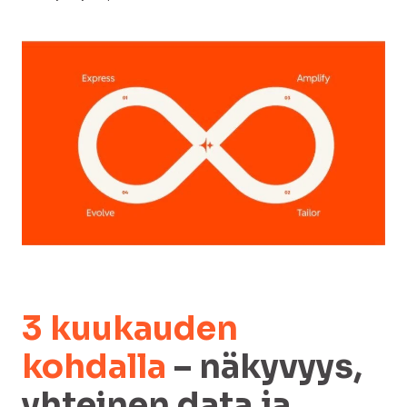
3 kuukauden
kohdalla
– näkyvyys,
yhteinen data ja