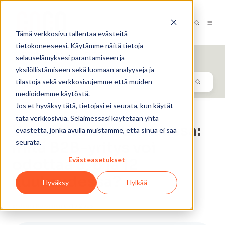
FI-FI
Tämä verkkosivu tallentaa evästeitä
tietokoneeseesi. Käytämme näitä tietoja
Digistrategin LOOP
selauselämyksesi parantamiseen ja
yksilöllistämiseen sekä luomaan analyyseja ja
tilastoja sekä verkkosivujemme että muiden
medioidemme käytöstä.
Jos et hyväksy tätä, tietojasi ei seurata, kun käytät
tätä verkkosivua. Selaimessasi käytetään yhtä
Vuosi HubSpotin kanssa:
evästettä, jonka avulla muistamme, että sinua ei saa
seurata.
mitä B2B-yritys voi
Evästeasetukset
odottaa 3, 6 ja 12
kuukaudessa?
Hyväksy
Hylkää
By
Jouni Koistinen
07.10.2025