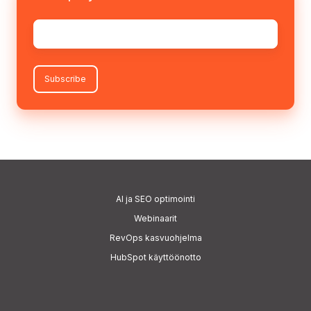
Sähköposti
*
AI
ja SEO optimointi
Webinaarit
RevOps kasvuohjelma
HubSpot käyttöönotto