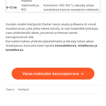
nopeus
Optimointi ja
Konversio +50–100 %, tekoäly antaa
6–12 kk
ROI
suosituksia kasvun seuraaviin vaiheisiin
Vuoden sisällä HubSpotin Starter-tason alusta ja Breeze AI voivat
muuttaa tavan, jolla yritys tekee tulosta, ei vain lisäämällä työkaluja,
vaan yhdistämällä datan, prosessit ja ihmiset saman
kasvuprosessin alle.
Kun kaikki kulkee yhdestä järjestelmästä ja tekoäly tukee arkea
reaaliajassa, kasvusta tulee lopulta
ennustettavaa, mitattavaa ja
toistettavaa.
Topics:
HubSpot