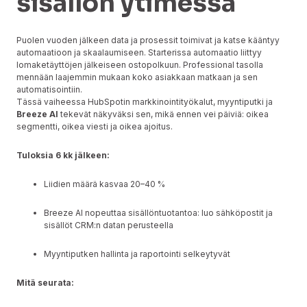
sisällön ytimessä
Puolen vuoden jälkeen data ja prosessit toimivat ja katse kääntyy
automaatioon ja skaalaumiseen. Starterissa automaatio liittyy
lomaketäyttöjen jälkeiseen ostopolkuun. Professional tasolla
mennään laajemmin mukaan koko asiakkaan matkaan ja sen
automatisointiin.
Tässä vaiheessa HubSpotin markkinointityökalut, myyntiputki ja
Breeze AI
tekevät näkyväksi sen, mikä ennen vei päiviä: oikea
segmentti, oikea viesti ja oikea ajoitus.
Tuloksia 6 kk jälkeen:
Liidien määrä kasvaa 20–40 %
Breeze AI nopeuttaa sisällöntuotantoa: luo sähköpostit ja
sisällöt CRM:n datan perusteella
Myyntiputken hallinta ja raportointi selkeytyvät
Mitä seurata: