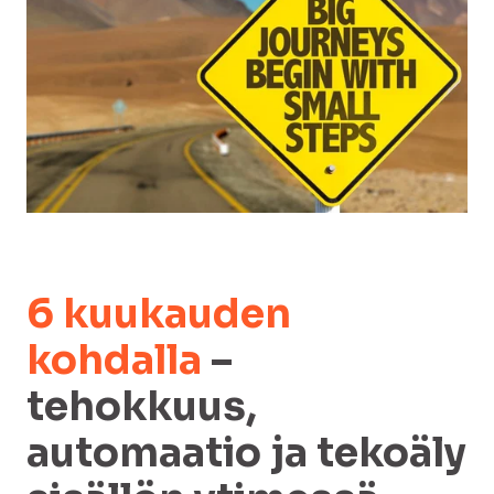
6 kuukauden
kohdalla
–
tehokkuus,
automaatio ja tekoäly