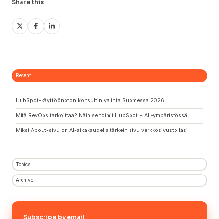
Share this
Share
Share
Share
on
on
on
X
Facebook
LinkedIn
Recent
HubSpot-käyttöönoton konsultin valinta Suomessa 2026
Mitä RevOps tarkoittaa? Näin se toimii HubSpot + AI -ympäristössä
Miksi About-sivu on AI-aikakaudella tärkein sivu verkkosivustollasi
Topics
Archive
Subscripe by email