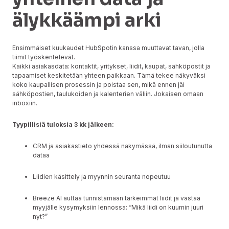
älykkäämpi arki
Ensimmäiset kuukaudet HubSpotin kanssa muuttavat tavan, jolla
tiimit työskentelevät.
Kaikki asiakasdata: kontaktit, yritykset, liidit, kaupat, sähköpostit ja
tapaamiset keskitetään yhteen paikkaan. Tämä tekee näkyväksi
koko kaupallisen prosessin ja poistaa sen, mikä ennen jäi
sähköpostien, taulukoiden ja kalenterien väliin. Jokaisen omaan
inboxiin.
Tyypillisiä tuloksia 3 kk jälkeen:
CRM ja asiakastieto yhdessä näkymässä, ilman siiloutunutta
dataa
Liidien käsittely ja myynnin seuranta nopeutuu
Breeze AI auttaa tunnistamaan tärkeimmät liidit ja vastaa
myyjälle kysymyksiin lennossa: “Mikä liidi on kuumin juuri
nyt?”