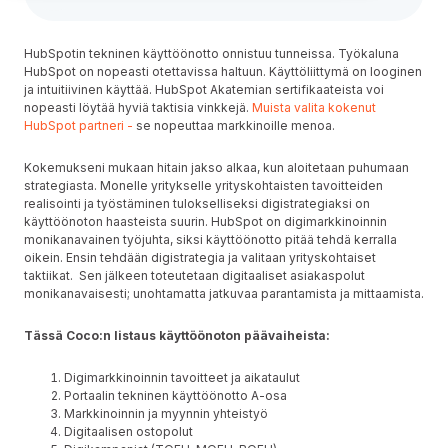
HubSpotin tekninen käyttöönotto onnistuu tunneissa. Työkaluna
HubSpot on nopeasti otettavissa haltuun. Käyttöliittymä on looginen
ja intuitiivinen käyttää. HubSpot Akatemian sertifikaateista voi
nopeasti löytää hyviä taktisia vinkkejä.
Muista valita kokenut
HubSpot partneri
-
se nopeuttaa markkinoille menoa.
Kokemukseni mukaan hitain jakso alkaa, kun aloitetaan puhumaan
strategiasta. Monelle yritykselle yrityskohtaisten tavoitteiden
realisointi ja työstäminen tulokselliseksi digistrategiaksi on
käyttöönoton haasteista suurin. HubSpot on digimarkkinoinnin
monikanavainen työjuhta, siksi käyttöönotto pitää tehdä kerralla
oikein. Ensin tehdään digistrategia ja valitaan yrityskohtaiset
taktiikat. Sen jälkeen toteutetaan digitaaliset asiakaspolut
monikanavaisesti; unohtamatta jatkuvaa parantamista ja mittaamista.
Tässä Coco:n listaus käyttöönoton päävaiheista:
Digimarkkinoinnin tavoitteet ja aikataulut
Portaalin tekninen käyttöönotto A-osa
Markkinoinnin ja myynnin yhteistyö
Digitaalisen ostopolut