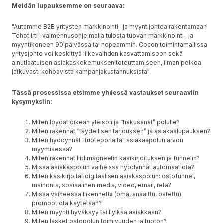
Meidän lupauksemme on seuraava:
"Autamme B2B yritysten markkinointi- ja myyntijohtoa rakentamaan
Tehot irti -valmennusohjelmalla tulosta tuovan markkinointi- ja
myyntikoneen 90 päivässä tai nopeammin. Cocon toimintamallissa
yritysjohto voi keskittyä
liikevaihdon kasvattamiseen
sekä
ainutlaatuisen
asiakaskokemuksen
toteuttamiseen, ilman pelkoa
jatkuvasti
kohoavista kampanjakustannuksista".
Tässä prosessissa etsimme yhdessä vastaukset seuraaviin
kysymyksiin:
Miten löydät oikean yleisön ja “hakusanat” polulle?
Miten rakennat “täydellisen tarjouksen” ja asiakaslupauksen?
Miten hyödynnät "tuoteportaita" asiakaspolun arvon
myymisessä?
Miten rakennat liidimagneetin käsikirjoituksen ja funnelin?
Missä asiakaspolun vaiheissa hyödynnät automaatiota?
Miten käsikirjoitat digitaalisen asiakaspolun: ostofunnel,
mainonta, sosiaalinen media, video, email, reta?
Missä vaiheessa liikennettä (oma, ansaittu, ostettu)
promootiota käytetään?
Miten myynti hyväksyy tai hylkää asiakkaan?
Miten lasket ostopolun toimivuuden ja tuoton?