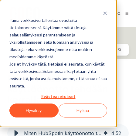
FI-FI
Tämä verkkosivu tallentaa evästeitä
tietokoneeseesi. Käytämme näitä tietoja
Digistrategin LOOP
selauselämyksesi parantamiseen ja
yksilöllistämiseen sekä luomaan analyyseja ja
tilastoja sekä verkkosivujemme että muiden
medioidemme käytöstä.
Jos et hyväksy tätä, tietojasi ei seurata, kun käytät
tätä verkkosivua. Selaimessasi käytetään yhtä
Miten HubSpotin
evästettä, jonka avulla muistamme, että sinua ei saa
seurata.
käyttöönotto tehdään
Evästeasetukset
kerralla oikein?
Hyväksy
Hylkää
By
Jouni Koistinen
18.11.2020
Miten HubSpotin käyttöönotto tehdään kerralla oikein?
4
:
52