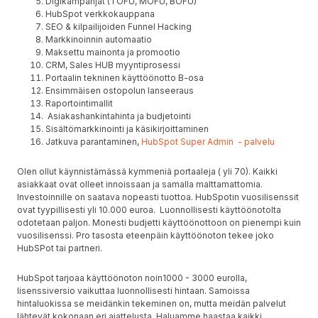
Digikampanjat (TOFU, MOFU, BOFU)
HubSpot verkkokauppana
SEO & kilpailijoiden Funnel Hacking
Markkinoinnin automaatio
Maksettu mainonta ja promootio
CRM, Sales HUB myyntiprosessi
Portaalin tekninen käyttöönotto B-osa
Ensimmäisen ostopolun lanseeraus
Raportointimallit
Asiakashankintahinta ja budjetointi
Sisältömarkkinointi ja käsikirjoittaminen
Jatkuva parantaminen,
HubSpot Super Admin - palvelu
Olen ollut käynnistämässä kymmeniä portaaleja ( yli 70). Kaikki
asiakkaat ovat olleet innoissaan ja samalla malttamattomia.
Investoinnille on saatava nopeasti tuottoa. HubSpotin vuosilisenssit
ovat tyypillisesti yli 10.000 euroa. Luonnollisesti käyttöönotolta
odotetaan paljon. Monesti budjetti käyttöönottoon on pienempi kuin
vuosilisenssi. Pro tasosta eteenpäin käyttöönoton tekee joko
HubSPot tai partneri.
HubSpot tarjoaa käyttöönoton noin1000 - 3000 eurolla,
lisenssiversio vaikuttaa luonnollisesti hintaan. Samoissa
hintaluokissa se meidänkin tekeminen on, mutta meidän palvelut
lähtevät kokonaan eri ajattelusta. Haluamme haastaa kaikki