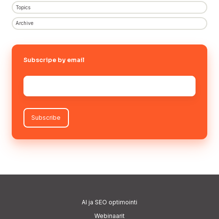
Topics
Archive
Subscripe by email
Sähköposti
*
AI
ja SEO optimointi
Webinaarit