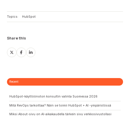
Topics:
HubSpot
Share this
Share
Share
Share
on
on
on
X
Facebook
LinkedIn
Recent
HubSpot-käyttöönoton konsultin valinta Suomessa 2026
Mitä RevOps tarkoittaa? Näin se toimii HubSpot + AI -ympäristössä
Miksi About-sivu on AI-aikakaudella tärkein sivu verkkosivustollasi