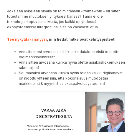
Jokaisen askeleen sisällä on toimintamalli – framework – eli miten
toteutamme muutoksen yrityksesi kanssa? Tämä ei ole
teknologiariippuvaista. Mutta, jos kaikki on yhdessä
ekosysteemissä integroituna, siitä on valtavasti etua.
Tee nykytila-analyysi
, niin tiedät mitkä ovat kehityspisteet!
Anna itsellesi arvosana siitä kuinka datakeskeisiä te olette
digimarkkinoinnissa?
Anna sitten arvosana kuinka hyviä olette asiakaskokemuksen
rakentajina?
Seuraavaksi arvosana kuinka hyvin teidän kaikki digikanavat
on nidottu yhteen niin, että kokonaisuus muodostaa
markkinointi & myynti & asiakaspalvelusysteemin?