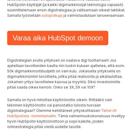
HubSpotin käyttäjät (ja kaikki digimarkkinoijat teknologia vapaasti)
suunnittelemaan ensin digistrategiaa ja valitsemaan oikeat taktiikat.
Samalla työstetään
ostopolkuja
ja valmistaudutaan lanseeraamaan.
Varaa aika HubSpot demoon
Digistrategian avulla yrityksen on saatava digi tuottamaan! Jos
ajatellaan tavoitteiden kautta niin tuskin kukaan ajattelee, että esim.
50k digimarkkinontibudjetti on vain kulu. Jokaisella yrityksellä on
digimarkkinointiin tavoitteita, jotka pitää realisoida ja aikatauluttaa.
Jokainen yritys tavoittelee kasvua ja myyntiä. Siksi investoinnille
pitää saada oikea kerroin. Onko se 3X, 5X vai 10X?
Samalla on hyvä mitoittaa käyttöönotto oikein. Riittääkö vain
tekninen käyttöönotto vai panostatko tulosta tuovaan
digistrategiaan? Olemme kehittäneet yrityskohtaisen
Tehot irti
HubSpotista -toimintamallin.
Tämä valmennuskokonaisuus niveltyy
hyvin HubSpotin käyttöönottoon ja sopii kaikille, joiden
onlinestrategia pitää viedä uudelle tasolle.